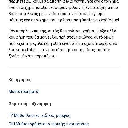
περιπέτεια... και μέσα από τη φιλία γεννήθηκε ένα στοίχημα!
Ένα στοίχημα μεταξύ τεσσάρων φίλων, ή ένα στοίχημα που
βάζει ο καθένας με τον ίδιο του τον εαυτό;... σίγουρα
πάντως ένα στοίχημα που πρέπει πάση θυσία να κερδίσουν!
Εάν υπάρξει νικητής, αυτός θα κερδίσει χρήμα... δόξα αλλά
και φήμη που θα μείνει λαμπρή στους αιώνες, αυτό όμως
που έχει τη μεγαλύτερη αξία είναι ότι θα έχει καταφέρει να
λύσει τον Γρίφο... τον μυστήριο Γρίφο της ίδιας του της
ζωής... ή κάτι παραπάνω...;
Κατηγορίες
Μυθιστορήματα
Θεματική ταξινόμηση
FY Μυθοπλασίες: ειδικές μορφές
FJH Μυθιστορήματα ιστορικής περιπέτειας