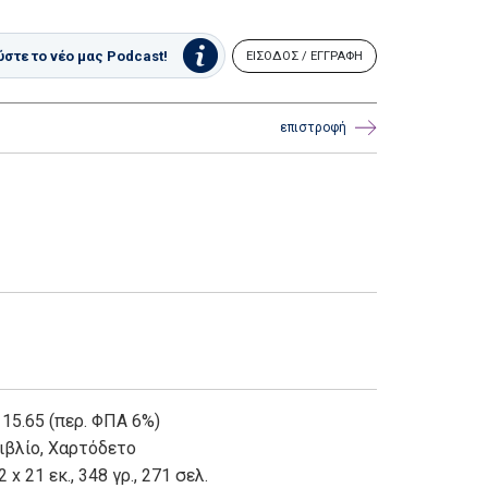
στε το νέο μας Podcast!
ΕΙΣΟΔΟΣ / ΕΓΓΡΑΦΗ
επιστροφή
 15.65 (περ. ΦΠΑ 6%)
ιβλίο
,
Χαρτόδετο
2 x 21 εκ., 348 γρ., 271 σελ.