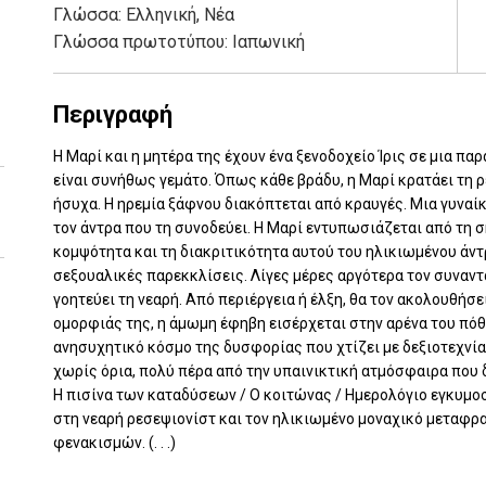
Γλώσσα:
Ελληνική, Νέα
Γλώσσα πρωτοτύπου: Ιαπωνική
Περιγραφή
Η Μαρί και η μητέρα της έχουν ένα ξενοδοχείο Ίρις σε μια 
είναι συνήθως γεμάτο. Όπως κάθε βράδυ, η Μαρί κρατάει τη ρ
ήσυχα. Η ηρεμία ξάφνου διακόπτεται από κραυγές. Μια γυναί
τον άντρα που τη συνοδεύει. Η Μαρί εντυπωσιάζεται από τη σ
κομψότητα και τη διακριτικότητα αυτού του ηλικιωμένου άντ
σεξουαλικές παρεκκλίσεις. Λίγες μέρες αργότερα τον συναντά
γοητεύει τη νεαρή. Από περιέργεια ή έλξη, θα τον ακολουθήσ
ομορφιάς της, η άμωμη έφηβη εισέρχεται στην αρένα του πόθο
ανησυχητικό κόσμο της δυσφορίας που χτίζει με δεξιοτεχνία,
χωρίς όρια, πολύ πέρα από την υπαινικτική ατμόσφαιρα που 
Η πισίνα των καταδύσεων / Ο κοιτώνας / Ημερολόγιο εγκυμοσ
στη νεαρή ρεσεψιονίστ και τον ηλικιωμένο μοναχικό μεταφρασ
φενακισμών. (. . .)