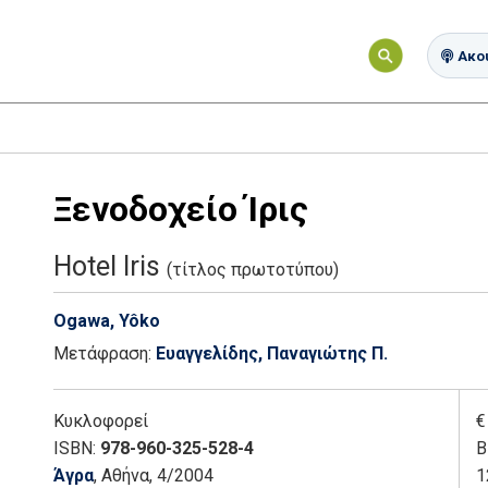
Ακού
Ξενοδοχείο Ίρις
Hotel Iris
(τίτλος πρωτοτύπου)
Ogawa, Yôko
Μετάφραση:
Ευαγγελίδης, Παναγιώτης Π.
Κυκλοφορεί
€
ISBN:
978-960-325-528-4
Β
Άγρα
, Αθήνα
, 4/2004
1