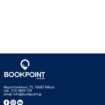
Θεμιστοκλέους 73, 10683 Αθήνα
τηλ.: 210 3849 129
email:
info@bookpoint.gr