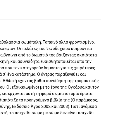
παραθαλάσσια κωμόπολη. Ταπεινό αλλά φροντισμένο,
εσεψιόν. Οι πελάτες του ξενοδοχείου κοιμούνται
κα βγαίνει από το δωμάτιό της βρίζοντας σκαιότατα
κηνή, και ασυνείδητα ευαισθητοποιείται από την
ρα που τον κατηγορούν δημόσια για τις χειρότερες
 σ` ένα κατάστημα. Ο άντρας παραξενεύει και
ει. Αθώα ή έχοντας βαθιά συνείδηση της τρομακτικής
υ. Οι εξοικειωμένοι με το έργο της Ογκάουα και τον
 εισέρχονται αυτή τη φορά σε μια ιστορία έρωτα
διαπότιζε τα προηγούμενα βιβλία της (Ο παράμεσος,
ύνης, Εκδόσεις Άγρα 2002 και 2003). Γιατί ανάμεσα
τή, το παιχνίδι σώμα με σώμα δεν είναι παιχνίδι