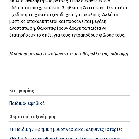
σκυλιά, ανεξαρτήτως ράτσας. Όταν συναντούν ένα
αδέσποτο που χρειάζεται βοήθεια, η Άντι σκαρφίζεται ένα
σχέδιο· φτιάχνει ένα ξενοδοχείο για σκύλους. Αλλά το
μυστικό αποκαλύπτεται και προκαλείται μεγάλη
αναστάτωση. Θα καταφέρουν άραγε τα παιδιά να
διατηρήσουν το σπίτι για τους τετράποδους φίλους τους;
[Απόσπασμα από το κείμενο στο οπισθόφυλλο της έκδοσης]
Add: 2014-01-01 00:00:00 - Upd: 2026-05-08 15:03:18
Κατηγορίες
Παιδικά- εφηβικά
Θεματική ταξινόμηση
YF Παιδική / Εφηβική μυθοπλασία και αληθινές ιστορίες
YFB Παιδική / Εφηβική λογοτεχνία: Γενική, μοντέρνα και