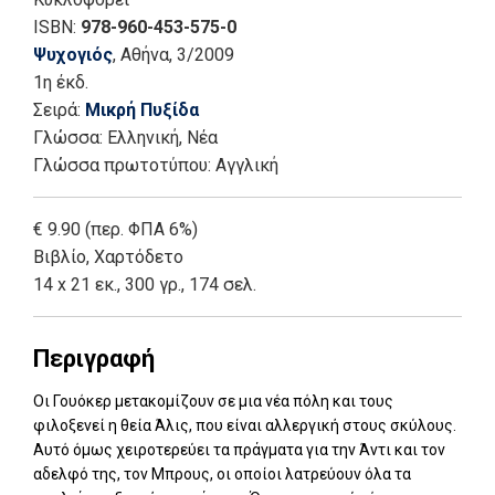
ISBN:
978-960-453-575-0
Ψυχογιός
, Αθήνα
, 3/2009
1η έκδ.
Σειρά:
Μικρή Πυξίδα
Γλώσσα:
Ελληνική, Νέα
Γλώσσα πρωτοτύπου: Αγγλική
€ 9.90 (περ. ΦΠΑ 6%)
Βιβλίο
,
Χαρτόδετο
14 x 21 εκ., 300 γρ., 174 σελ.
Περιγραφή
Οι Γουόκερ μετακομίζουν σε μια νέα πόλη και τους
φιλοξενεί η θεία Άλις, που είναι αλλεργική στους σκύλους.
Αυτό όμως χειροτερεύει τα πράγματα για την Άντι και τον
αδελφό της, τον Μπρους, οι οποίοι λατρεύουν όλα τα