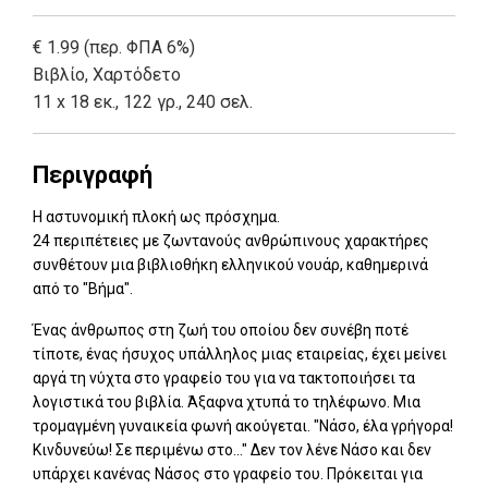
€ 1.99 (περ. ΦΠΑ 6%)
Βιβλίο
,
Χαρτόδετο
11 x 18 εκ., 122 γρ., 240 σελ.
Περιγραφή
Η αστυνομική πλοκή ως πρόσχημα.
24 περιπέτειες με ζωντανούς ανθρώπινους χαρακτήρες
συνθέτουν μια βιβλιοθήκη ελληνικού νουάρ, καθημερινά
από το "Βήμα".
Ένας άνθρωπος στη ζωή του οποίου δεν συνέβη ποτέ
τίποτε, ένας ήσυχος υπάλληλος μιας εταιρείας, έχει μείνει
αργά τη νύχτα στο γραφείο του για να τακτοποιήσει τα
λογιστικά του βιβλία. Άξαφνα χτυπά το τηλέφωνο. Μια
τρομαγμένη γυναικεία φωνή ακούγεται. "Νάσο, έλα γρήγορα!
Κινδυνεύω! Σε περιμένω στο..." Δεν τον λένε Νάσο και δεν
υπάρχει κανένας Νάσος στο γραφείο του. Πρόκειται για