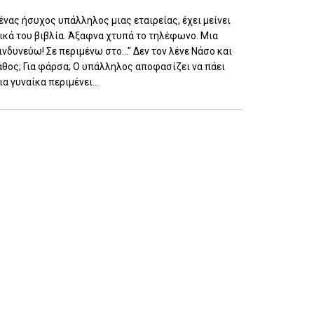
νας ήσυχος υπάλληλος μιας εταιρείας, έχει μείνει
τικά του βιβλία. Άξαφνα χτυπά το τηλέφωνο. Μια
νδυνεύω! Σε περιμένω στο..." Δεν τον λένε Νάσο και
άθος; Για φάρσα; Ο υπάλληλος αποφασίζει να πάει
 γυναίκα περιμένει...