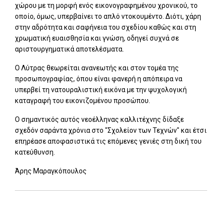
χώρου με τη μορφή ενός εικονογραφημένου χρονικού, το
οποίο, όμως, υπερβαίνει το απλό ντοκουμέντο. Διότι, χάρη
στην αδρότητα και σαφήνεια του σχεδίου καθώς και στη
χρωματική ευαισθησία και γνώση, οδηγεί συχνά σε
αριστουργηματικά αποτελέσματα.
Ο Λύτρας θεωρείται ανανεωτής και στον τομέα της
προσωπογραφίας, όπου είναι φανερή η απόπειρα να
υπερβεί τη νατουραλιστική εικόνα με την ψυχολογική
καταγραφή του εικονιζομένου προσώπου.
Ο σημαντικός αυτός νεοέλληνας καλλιτέχνης δίδαξε
σχεδόν σαράντα χρόνια στο "Σχολείον των Τεχνών" και έτσι
επηρέασε αποφασιστικά τις επόμενες γενιές στη δική του
κατεύθυνση.
Άρης Μαραγκόπουλος
Add: 2014-01-01 00:00:00 - Upd: 2026-01-27 09:03:12