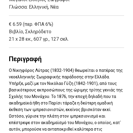
Γλώσσα:
Ελληνική, Νέα
€ 6.59 (περ. ΦΠΑ 6%)
Βιβλίο
,
Σκληρόδετο
21 x 28 εκ., 607 γρ., 127 σελ.
Περιγραφή
Ο Νικηφόρος Λύτρας (1832-1904) θεωρείται ο πατέρας της
νεοελληνικής ζωγραφικής παράδοσης στην Ελλάδα.
Υπήρξε, μαζί με τον Νικόλαο Γύζη (1842-1901), από τους
βασικότερους εκπροσώπους της ώριμης τρίτης γενιάς της
Σχολής του Μονάχου. Το 1876, την εποχή δηλαδή που τα
ακαδημαϊκά ήθη στο Παρίσι τάραζε η δεύτερη ομαδική
έκθεση των ιμπρεσιονιστών, εκείνος βρισκόταν εκεί.
Ωστόσο, γύρισε την πλάτη στον ιμπρεσιονισμό και
επέστρεψε στον ακαδημαϊσμό του Μονάχου, ο οποίος, κατ`
αυτόν, μπορούσε να ανταποκριθεί καλύτερα στις