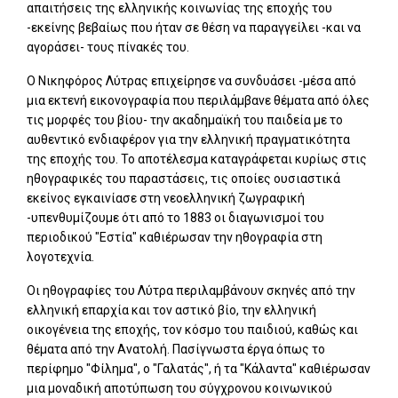
απαιτήσεις της ελληνικής κοινωνίας της εποχής του
-εκείνης βεβαίως που ήταν σε θέση να παραγγείλει -και να
αγοράσει- τους πίνακές του.
Ο Νικηφόρος Λύτρας επιχείρησε να συνδυάσει -μέσα από
μια εκτενή εικονογραφία που περιλάμβανε θέματα από όλες
τις μορφές του βίου- την ακαδημαϊκή του παιδεία με το
αυθεντικό ενδιαφέρον για την ελληνική πραγματικότητα
της εποχής του. Το αποτέλεσμα καταγράφεται κυρίως στις
ηθογραφικές του παραστάσεις, τις οποίες ουσιαστικά
εκείνος εγκαινίασε στη νεοελληνική ζωγραφική
-υπενθυμίζουμε ότι από το 1883 οι διαγωνισμοί του
περιοδικού "Εστία" καθιέρωσαν την ηθογραφία στη
λογοτεχνία.
Οι ηθογραφίες του Λύτρα περιλαμβάνουν σκηνές από την
ελληνική επαρχία και τον αστικό βίο, την ελληνική
οικογένεια της εποχής, τον κόσμο του παιδιού, καθώς και
θέματα από την Ανατολή. Πασίγνωστα έργα όπως το
περίφημο "Φίλημα", ο "Γαλατάς", ή τα "Κάλαντα" καθιέρωσαν
μια μοναδική αποτύπωση του σύγχρονου κοινωνικού