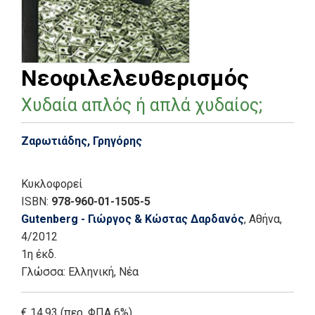
Νεοφιλελευθερισμός
Χυδαία απλός ή απλά χυδαίος;
Ζαρωτιάδης, Γρηγόρης
Κυκλοφορεί
ISBN:
978-960-01-1505-5
Gutenberg - Γιώργος & Κώστας Δαρδανός
, Αθήνα
,
4/2012
1η έκδ.
Γλώσσα:
Ελληνική, Νέα
€ 14.93 (περ. ΦΠΑ 6%)