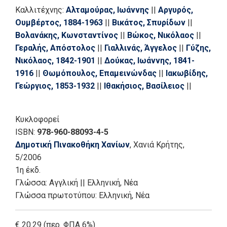
Καλλιτέχνης:
Αλταμούρας, Ιωάννης
||
Αργυρός,
Ουμβέρτος, 1884-1963
||
Βικάτος, Σπυρίδων
||
Βολανάκης, Κωνσταντίνος
||
Βώκος, Νικόλαος
||
Γεραλής, Απόστολος
||
Γιαλλινάς, Άγγελος
||
Γύζης,
Νικόλαος, 1842-1901
||
Δούκας, Ιωάννης, 1841-
1916
||
Θωμόπουλος, Επαμεινώνδας
||
Ιακωβίδης,
Γεώργιος, 1853-1932
||
Ιθακήσιος, Βασίλειος
||
Λάντσας, Βικέντιος
||
Λεμπέσης, Πολυχρόνης
||
Μαλέας, Κωνσταντίνος
||
Μόραλης, Γιάννης, 1916-
Κυκλοφορεί
2009
||
Μπραέσσας, Δήμος, 1880-1964
||
Ξυδιάς,
ISBN:
978-960-88093-4-5
Νικόλαος, 1828-1909
||
Οικονόμου, Αριστείδης
||
Δημοτική Πινακοθήκη Χανίων
, Χανιά Κρήτης
,
Πανταζής, Περικλής
||
Παρθένης, Κωνσταντίνος,
5/2006
1878-1967
||
Πελεκάσης, Σπυρίδων
||
1η έκδ.
Προσαλέντης, Αιμίλιος
||
Προσαλέντης, Σπυρίδων
Γλώσσα:
Αγγλική
||
Ελληνική, Νέα
||
Ράλλης, Θεόδωρος
||
Ροϊλός, Γεώργιος
||
Γλώσσα πρωτοτύπου: Ελληνική, Νέα
Σπυρόπουλος, Γιάννης, 1912-1990
||
Τσόκος,
Διονύσιος
||
Φερεκείδης, Νικόλαος
||
€ 20.29 (περ. ΦΠΑ 6%)
Χατζηκυριάκος - Γκίκας, Νίκος, 1906-1994
||