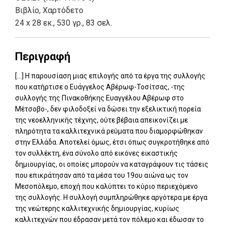
Βιβλίο
,
Χαρτόδετο
Χατζής, Βασίλειος
||
Χειμωνάς, Νικόλαος
||
κ.ά.
24 x 28 εκ., 530 γρ., 83 σελ.
Περιγραφή
[...] Η παρουσίαση μιας επιλογής από τα έργα της συλλογής
που κατήρτισε ο Ευάγγελος Αβέρωφ-Τοσίτσας, -της
συλλογής της Πινακοθήκης Ευαγγέλου Αβέρωφ στο
Μέτσοβο-, δεν φιλοδοξεί να δώσει την εξελικτική πορεία
της νεοελληνικής τέχνης, ούτε βέβαια απεικονίζει με
πληρότητα τα καλλιτεχνικά ρεύματα που διαμορφώθηκαν
στην Ελλάδα. Αποτελεί όμως, έτσι όπως συγκροτήθηκε από
τον συλλέκτη, ένα σύνολο από εικόνες εικαστικής
δημιουργίας, οι οποίες μπορούν να καταγράψουν τις τάσεις
που επικράτησαν από τα μέσα του 19ου αιώνα ως τον
Μεσοπόλεμο, εποχή που καλύπτει το κύριο περιεχόμενο
της συλλογής. Η συλλογή συμπληρώθηκε αργότερα με έργα
της νεώτερης καλλιτεχνικής δημιουργίας, κυρίως
καλλιτεχνών που έδρασαν μετά τον πόλεμο και έδωσαν το