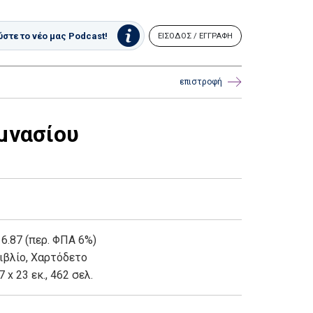
στε το νέο μας Podcast!
ΕΙΣΟΔΟΣ / ΕΓΓΡΑΦΗ
επιστροφή
μνασίου
 6.87 (περ. ΦΠΑ 6%)
ιβλίο
,
Χαρτόδετο
7 x 23 εκ., 462 σελ.