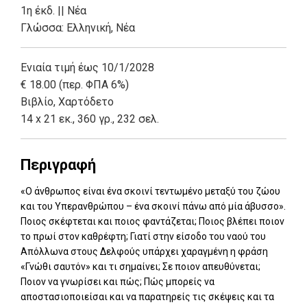
1η έκδ.
||
Νέα
Γλώσσα:
Ελληνική, Νέα
Ενιαία τιμή έως 10/1/2028
€ 18.00 (περ. ΦΠΑ 6%)
Βιβλίο
,
Χαρτόδετο
14 x 21 εκ., 360 γρ., 232 σελ.
Περιγραφή
«Ο άνθρωπος είναι ένα σκοινί τεντωμένο μεταξύ του ζώου
και του Υπερανθρώπου – ένα σκοινί πάνω από μία άβυσσο».
Ποιος σκέφτεται και ποιος φαντάζεται; Ποιος βλέπει ποιον
το πρωί στον καθρέφτη; Γιατί στην είσοδο του ναού του
Απόλλωνα στους Δελφούς υπάρχει χαραγμένη η φράση
«Γνώθι σαυτόν» και τι σημαίνει; Σε ποιον απευθύνεται;
Ποιον να γνωρίσει και πώς; Πώς μπορείς να
αποστασιοποιείσαι και να παρατηρείς τις σκέψεις και τα