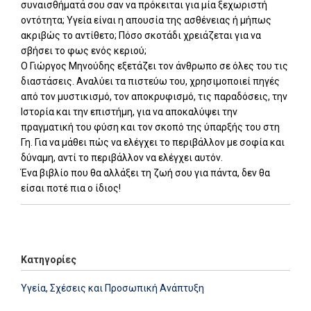
συναισθήματά σου σαν να πρόκειται για μία ξεχωριστή
οντότητα; Υγεία είναι η απουσία της ασθένειας ή μήπως
ακριβώς το αντίθετο; Πόσο σκοτάδι χρειάζεται για να
σβήσει το φως ενός κεριού;
Ο Γιώργος Μηνούδης εξετάζει τον άνθρωπο σε όλες του τις
διαστάσεις. Αναλύει τα πιστεύω του, χρησιμοποιεί πηγές
από τον μυστικισμό, τον αποκρυφισμό, τις παραδόσεις, την
Ιστορία και την επιστήμη, για να αποκαλύψει την
πραγματική του φύση και τον σκοπό της ύπαρξής του στη
Γη. Για να μάθει πώς να ελέγχει το περιβάλλον με σοφία και
δύναμη, αντί το περιβάλλον να ελέγχει αυτόν.
Ένα βιβλίο που θα αλλάξει τη ζωή σου για πάντα, δεν θα
είσαι ποτέ πια ο ίδιος!
Add: 2026-07-08 15:05:56 - Upd: 2026-07-08 15:05:56
Κατηγορίες
Υγεία, Σχέσεις και Προσωπική Ανάπτυξη