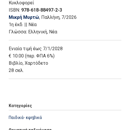
Κυκλοφορεί
ISBN:
978-618-88497-2-3
Μικρή Μυρτώ
, Παλλήνη
, 7/2026
1η έκδ.
||
Νέα
Γλώσσα:
Ελληνική, Νέα
Ενιαία τιμή έως 7/1/2028
€ 10.00 (περ. ΦΠΑ 6%)
Βιβλίο
,
Χαρτόδετο
28 σελ.
Add: 2026-07-07 10:35:24 - Upd: 2026-07-15 09:27:34
Κατηγορίες
Παιδικά- εφηβικά
Θεματική ταξινόμηση