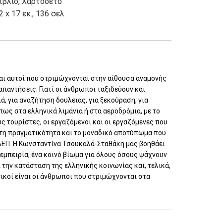
ιβλίο
,
Χαρτόδετο
2 x 17 εκ., 136 σελ.
ίναι αυτοί που στριμώχνονται στην αίθουσα αναμονής
παντήσεις. Γιατί οι άνθρωποι ταξιδεύουν και
ά, για αναζήτηση δουλειάς, για ξεκούραση, για
 πως στα ελληνικά λιμάνια ή στα αεροδρόμια, με το
ς τουρίστες, οι εργαζόμενοι και οι εργαζόμενες που
φητη πραγματικότητα και το μοναδικό αποτύπωμα που
υ ΑΕΠ. Η Κωνσταντίνα Τσουκαλά-Σταθάκη μας βοηθάει
εμπειρία, ένα κοινό βίωμα για όλους όσους ψάχνουν
 την κατάσταση της ελληνικής κοινωνίας και, τελικά,
τικοί είναι οι άνθρωποι που στριμώχνονται στα