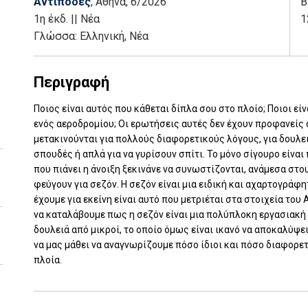
Αντίποδες
, Αθήνα
, 6/2026
Β
1η έκδ.
||
Νέα
1
Γλώσσα:
Ελληνική, Νέα
Περιγραφή
Ποιος είναι αυτός που κάθεται δίπλα σου στο πλοίο; Ποιοι ε
ενός αεροδρομίου; Οι ερωτήσεις αυτές δεν έχουν προφανείς α
μετακινούνται για πολλούς διαφορετικούς λόγους, για δουλει
σπουδές ή απλά για να γυρίσουν σπίτι. Το μόνο σίγουρο είναι
που πιάνει η άνοιξη ξεκινάνε να συνωστίζονται, ανάμεσα στου
φεύγουν για σεζόν. Η σεζόν είναι μια ειδική και αχαρτογρά
έχουμε για εκείνη είναι αυτό που μετριέται στα στοιχεία το
να καταλάβουμε πως η σεζόν είναι μια πολύπλοκη εργασιακή 
δουλειά από μικροί, το οποίο όμως είναι ικανό να αποκαλύψει
να μας μάθει να αναγνωρίζουμε πόσο ίδιοι και πόσο διαφορε
πλοία.