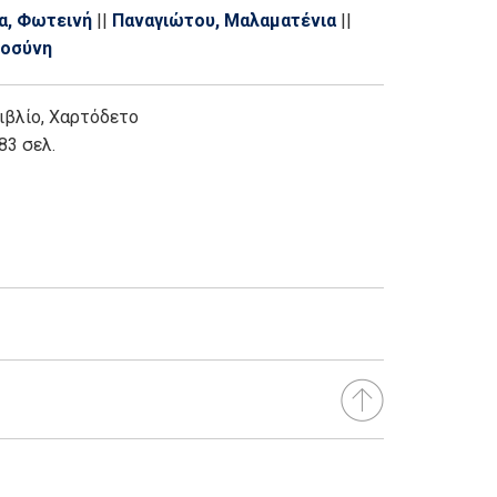
α
||
Πανταζάρα, Μαβίνα
||
Παπαϊωάννου,
α, Φωτεινή
||
Παναγιώτου, Μαλαματένια
||
νάς
||
Τζιάφα, Ελένη
||
Τοράκη, Κατερίνα
||
ροσύνη
γιος
||
Φατσέα, Αθηνά
||
Φράγκου, Ευφροσύνη
Χριστοπούλου, Αγγελική
ιβλίο
,
Χαρτόδετο
83 σελ.