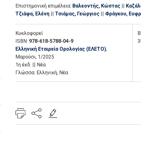
Οικονομίδου, Ρουμπίνη
||
Παναγιώτου, Μαλαματένι
Επιστημονική επιμέλεια:
Βαλεοντής, Κώστας
||
Καζάλ
Μιχαλία
||
Παπαναγιώτου, Χρήστος
||
Περγαντής, Μη
Τζιάφα, Ελένη
||
Τσιάμας, Γεώργιος
||
Φράγκου, Ευφ
Τουβρά, Ζωοπηγή
||
Τρύφωνα, Νίκη
||
Τσιάμας, Γεώρ
||
Φραντζή, Κατερίνα Θ.
||
Χαλεπλίογλου, Άρτεμις
||
Κυκλοφορεί
Β
ISBN:
978-618-5788-04-9
3
Ελληνική Εταιρεία Ορολογίας (ΕΛΕΤΟ)
,
Μαρούσι
, 1/2025
1η έκδ.
||
Νέα
Γλώσσα:
Ελληνική, Νέα
Add: 2026-02-04 10:00:32 - Upd: 2026-06-17 12:35:29