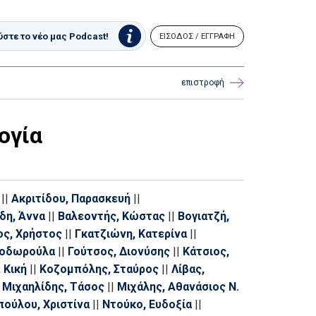
στε το νέο μας Podcast!
ΕΙΣΟΔΟΣ / ΕΓΓΡΑΦΗ
επιστροφή
ογία
||
Ακριτίδου, Παρασκευή
||
δη, Άννα
||
Βαλεοντής, Κώστας
||
Βογιατζή,
ος, Χρήστος
||
Γκατζιώνη, Κατερίνα
||
Θοδωρούλα
||
Γούτσος, Διονύσης
||
Κάτσιος,
 Κική
||
Κοζομπόλης, Σταύρος
||
Λίβας,
Μιχαηλίδης, Τάσος
||
Μιχάλης, Αθανάσιος Ν.
πούλου, Χριστίνα
||
Ντούκο, Ευδοξία
||