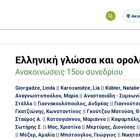
Ακού
Ελληνική γλώσσα και ορολ
Ανακοινώσεις 15ου συνεδρίου
Giorgadze, Linda
||
Karosanidze, Lia
||
Kübler, Natalie
Αναγνωστοπούλου, Μαρία
||
Αναστασιάδη - Συμεωνί
Στέλλα
||
Γιαννακουλόπουλος, Ανδρέας
||
Γιαννούτσ
Γκατζιώνης, Κωνσταντίνος
||
Γκούτζου Ματούση, 
Σταύρος Α.
||
Κατσογιάννου, Μαριάννα
||
Καψαμπέλη,
Σωτήρης Σ.
||
Μας, Χριστίνα
||
Μερτύρης, Διονύσης
||
||
Μόζερ, Αμαλία
||
Μπότσογλου, Γεώργιος
||
Νικητο