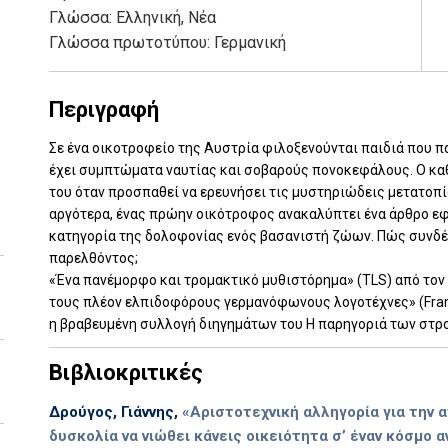
Γλώσσα:
Ελληνική, Νέα
Γλώσσα πρωτοτύπου: Γερμανική
Περιγραφή
Σε ένα οικοτροφείο της Αυστρία φιλοξενούνται παιδιά που π
έχει συμπτώματα ναυτίας και σοβαρούς πονοκεφάλους. Ο καθ
του όταν προσπαθεί να ερευνήσει τις μυστηριώδεις μετατοπ
αργότερα, ένας πρώην οικότροφος ανακαλύπτει ένα άρθρο εφ
κατηγορία της δολοφονίας ενός βασανιστή ζώων. Πώς συνδέετ
παρελθόντος;
«Ένα πανέμορφο και τρομακτικό μυθιστόρημα» (TLS) από τον ι
τους πλέον ελπιδοφόρους γερμανόφωνους λογοτέχνες» (Frankf
η βραβευμένη συλλογή διηγημάτων του Η παρηγοριά των στ
Βιβλιοκριτικές
Δρούγος, Γιάννης
,
«Αριστοτεχνική αλληγορία για την 
δυσκολία να νιώθει κάνεις οικειότητα σ’ έναν κόσμο α