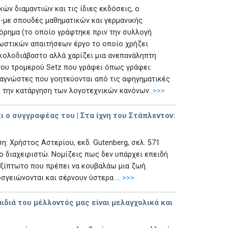
κών διαμαντιών και τις ίδιες εκδόσεις, ο
 -με σπουδές μαθηματικών και γερμανικής
όρημα (το οποίο γράφτηκε πριν την συλλογή
γνωστικών απαιτήσεων έργο το οποίο χρήζει
υκολοδιάβαστο αλλά χαρίζει μια ανεπανάληπτη
ή του τρομερού Setz που γράφει όπως γράφει:
ναγνώστες που γοητεύονται από τις αφηγηματικές
αι την κατάργηση των λογοτεχνικών κανόνων.
>>>
κι ο συγγραφέας του | Στα ίχνη του Στάπλεντον:
ση: Χρήστος Αστερίου, εκδ. Gutenberg, σελ. 571
το διαχειριστώ. Νομίζεις πως δεν υπάρχει επειδή
λεξίπτωτο που πρέπει να κουβαλάω μια ζωή.
σγειώνονται και σέρνουν ύστερα ...
>>>
αιδιά του μέλλοντός μας είναι μελαγχολικά και