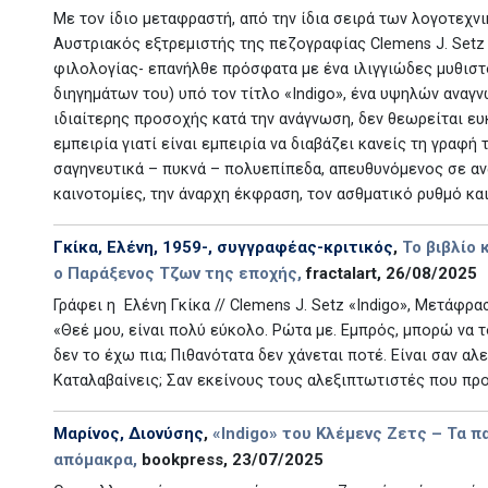
Με τον ίδιο μεταφραστή, από την ίδια σειρά των λογοτεχνι
Αυστριακός εξτρεμιστής της πεζογραφίας Clemens J. Setz
φιλολογίας- επανήλθε πρόσφατα με ένα ιλιγγιώδες μυθιστ
διηγημάτων του) υπό τον τίτλο «Indigo», ένα υψηλών ανα
ιδιαίτερης προσοχής κατά την ανάγνωση, δεν θεωρείται ε
εμπειρία γιατί είναι εμπειρία να διαβάζει κανείς τη γραφ
σαγηνευτικά – πυκνά – πολυεπίπεδα, απευθυνόμενος σε α
καινοτομίες, την άναρχη έκφραση, τον ασθματικό ρυθμό κ
Γκίκα, Ελένη, 1959-, συγγραφέας-κριτικός
,
Το βιβλίο 
ο Παράξενος Τζων της εποχής,
fractalart, 26/08/2025
Γράφει η Ελένη Γκίκα // Clemens J. Setz «Indigo», Μετάφρα
«Θεέ μου, είναι πολύ εύκολο. Ρώτα με. Εμπρός, μπορώ να 
δεν το έχω πια; Πιθανότατα δεν χάνεται ποτέ. Είναι σαν α
Καταλαβαίνεις; Σαν εκείνους τους αλεξιπτωτιστές που προ
Μαρίνος, Διονύσης
,
«Indigo» του Κλέμενς Ζετς – Τα π
απόμακρα,
bookpress, 23/07/2025