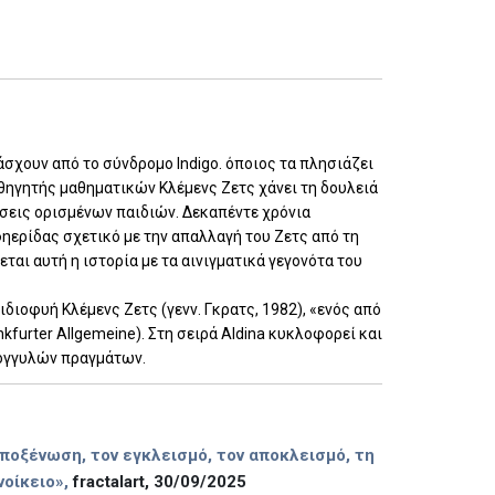
άσχουν από το σύνδρομο Indigo. όποιος τα πλησιάζει
ηγητής μαθηματικών Κλέμενς Ζετς χάνει τη δουλειά
ίσεις ορισμένων παιδιών. Δεκαπέντε χρόνια
ηερίδας σχετικό με την απαλλαγή του Ζετς από τη
αι αυτή η ιστορία με τα αινιγματικά γεγονότα του
διοφυή Κλέμενς Ζετς (γενν. Γκρατς, 1982), «ενός από
urter Allgemeine). Στη σειρά Aldina κυκλοφορεί και
ρογγυλών πραγμάτων.
αποξένωση, τον εγκλεισμό, τον αποκλεισμό, τη
νοίκειο»,
fractalart, 30/09/2025