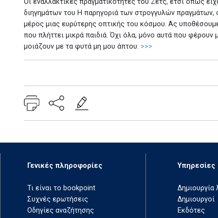
Οι εναλλακτικές πραγματικότητες του Ζετς, έτσι όπως είχ
διηγημάτων του Η παρηγοριά των στρογγυλών πραγμάτων, στ
μέρος μιας ευρύτερης οπτικής του κόσμου. Ας υποθέσουμε
που πλήττει μικρά παιδιά. Όχι όλα, μόνο αυτά που φέρουν μι
μοιάζουν με τα φυτά μη μου άπτου.
>>>
Add: 2025-06-10 13:19:30 - Upd: 2025-06-17 13:35:41
Γενικές πληροφορίες
Υπηρεσίες
Τι είναι το bookpoint
Δημιουργία
Συχνές ερωτήσεις
Δημιουργοί
Οδηγίες αναζήτησης
Εκδότες