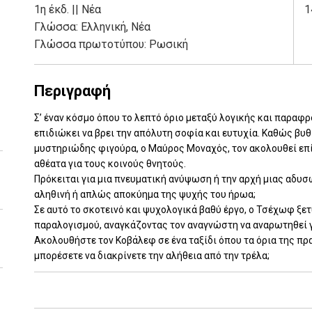
1η έκδ.
||
Νέα
1
Γλώσσα:
Ελληνική, Νέα
Γλώσσα πρωτοτύπου: Ρωσική
Περιγραφή
Σ’ έναν κόσμο όπου το λεπτό όριο μεταξύ λογικής και παραφ
επιδιώκει να βρει την απόλυτη σοφία και ευτυχία. Καθώς βυθ
μυστηριώδης φιγούρα, ο Μαύρος Μοναχός, τον ακολουθεί επ
αθέατα για τους κοινούς θνητούς.
Πρόκειται για μια πνευματική ανύψωση ή την αρχή μιας αδυ
αληθινή ή απλώς αποκύημα της ψυχής του ήρωα;
Σε αυτό το σκοτεινό και ψυχολογικά βαθύ έργο, ο Τσέχωφ ξε
παραλογισμού, αναγκάζοντας τον αναγνώστη να αναρωτηθεί γι
Ακολουθήστε τον Κοβάλεφ σε ένα ταξίδι όπου τα όρια της πρ
μπορέσετε να διακρίνετε την αλήθεια από την τρέλα;
Add: 2025-03-13 10:24:55 - Upd: 2026-07-03 09:46:19