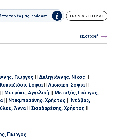
στε το νέο μας Podcast!
ΕΙΣΟΔΟΣ / ΕΓΓΡΑΦΗ
επιστροφή
άννης, Γιώργος
||
Δεληγιάννης, Νίκος
||
Κυριαζίδου, Σοφία
||
Λάσκαρη, Σοφία
||
||
Ματράκα, Αγγελική
||
Μεταξάς, Γιώργος,
α
||
Ντικμπασάνης, Χρήστος
||
Ντόβας,
ύλου, Άννα
||
Σκιαδαρέσης, Χρήστος
||
ς, Γιώργος