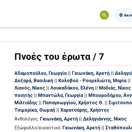
Ακού
Πνοές του έρωτα / 7
Αδαμοπούλου, Γεωργία
||
Γκιωνάκη, Αρετή
||
Δεληγι
Δοξαρά, Βασιλική
||
Κολοβού - Ρουμελιώτη, Μαρία
||
Λιανός, Νίκος
||
Λουκαδάκου, Ελένη
||
Μαδιάς, Νίκος
ποιητής
||
Μπαντώλα, Γεωργία
||
Μπουροδήμου, Άνν
Μιλτιάδης
||
Παπαγεωργίου, Χρήστος Θ.
||
Σιμιτσοπο
Τσιμερίκα, Θωμαή
||
Χαρατσάρης, Χρήστος
Ανθολόγος:
Γκιωνάκη, Αρετή
||
Δεληγιάννης, Νίκος
Εξώφυλλο/εικαστικό:
Γκιωνάκη, Αρετή
||
Σταθόπουλο