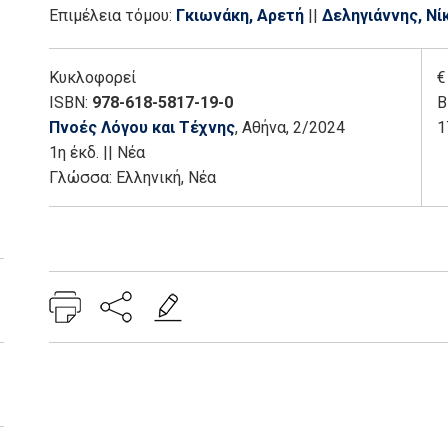
Επιμέλεια τόμου:
Γκιωνάκη, Αρετή
||
Δεληγιάννης, Νί
Κυκλοφορεί
€
ISBN:
978-618-5817-19-0
Β
Πνοές Λόγου και Τέχνης
, Αθήνα
, 2/2024
1
1η έκδ.
||
Νέα
Γλώσσα:
Ελληνική, Νέα
Add: 2024-05-25 19:51:59 - Upd: 2026-05-28 12:03:36