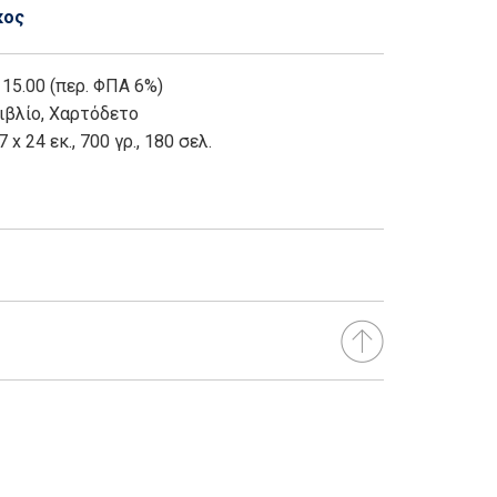
κος
 15.00 (περ. ΦΠΑ 6%)
ιβλίο
,
Χαρτόδετο
7 x 24 εκ., 700 γρ., 180 σελ.