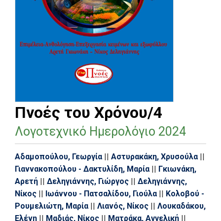
Πνοές του Χρόνου/4
Λογοτεχνικό Ημερολόγιο 2024
Αδαμοπούλου, Γεωργία
||
Αστυρακάκη, Χρυσούλα
||
Γιαννακοπούλου - Δακτυλίδη, Μαρία
||
Γκιωνάκη,
Αρετή
||
Δεληγιάννης, Γιώργος
||
Δεληγιάννης,
Νίκος
||
Ιωάννου - Πατσαλίδου, Γιούλα
||
Κολοβού -
Ρουμελιώτη, Μαρία
||
Λιανός, Νίκος
||
Λουκαδάκου,
Ελένη
||
Μαδιάς, Νίκος
||
Ματράκα, Αγγελική
||