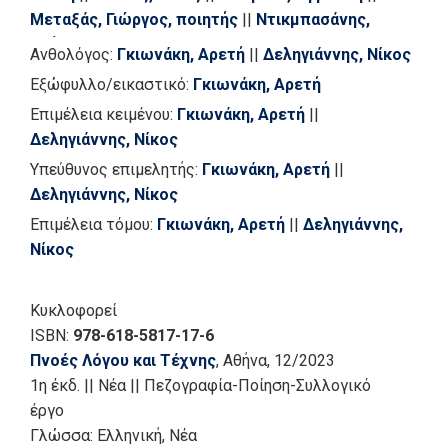
Μεταξάς, Γιώργος, ποιητής
||
Ντικμπασάνης,
Χρήστος
||
Ντόβας, Μιλτιάδης
||
Ανθολόγος:
Γκιωνάκη, Αρετή
||
Δεληγιάννης, Νίκος
Παναγιωτόπουλος, Ιωάννης
||
Παπαγεωργίου,
Εξώφυλλο/εικαστικό:
Γκιωνάκη, Αρετή
Χρήστος Θ.
||
Ρίζου, χαρά
||
Σιδηρόπουλος,
Επιμέλεια κειμένου:
Γκιωνάκη, Αρετή
||
Ιωάννης Χ.
||
Τσιμερίκα, Θωμαή
||
Χαρατσάρης,
Δεληγιάννης, Νίκος
Χρήστος
Υπεύθυνος επιμελητής:
Γκιωνάκη, Αρετή
||
Δεληγιάννης, Νίκος
Επιμέλεια τόμου:
Γκιωνάκη, Αρετή
||
Δεληγιάννης,
Νίκος
Κυκλοφορεί
ISBN:
978-618-5817-17-6
Πνοές Λόγου και Τέχνης
, Αθήνα
, 12/2023
1η έκδ.
||
Νέα
||
Πεζογραφία-Ποίηση-Συλλογικό
έργο
Γλώσσα:
Ελληνική, Νέα