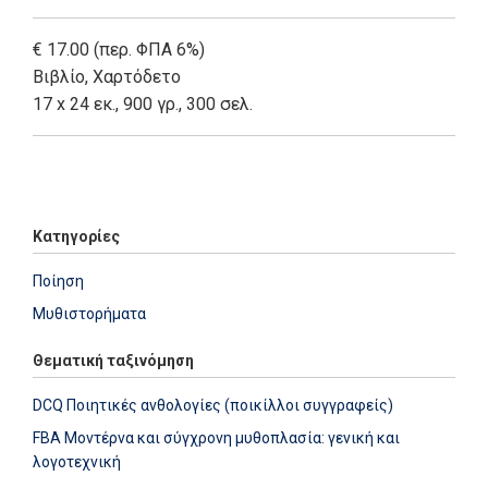
€ 17.00 (περ. ΦΠΑ 6%)
Βιβλίο
,
Χαρτόδετο
17 x 24 εκ., 900 γρ., 300 σελ.
Add: 2024-01-22 10:57:45 - Upd: 2026-08-03 11:25:33
Κατηγορίες
Ποίηση
Μυθιστορήματα
Θεματική ταξινόμηση
DCQ Ποιητικές ανθολογίες (ποικίλλοι συγγραφείς)
FBA Μοντέρνα και σύγχρονη μυθοπλασία: γενική και
λογοτεχνική