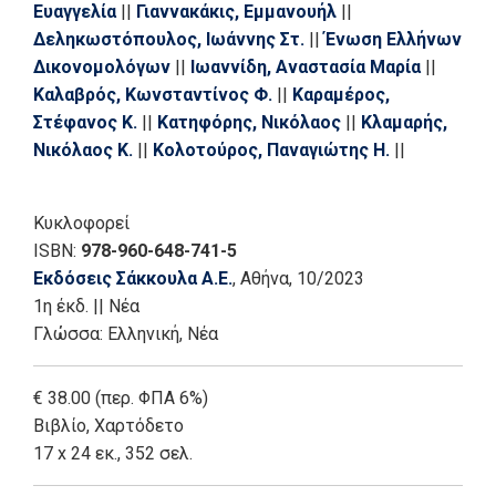
Ευαγγελία
||
Γιαννακάκις, Εμμανουήλ
||
Δεληκωστόπουλος, Ιωάννης Στ.
||
Ένωση Ελλήνων
Δικονομολόγων
||
Ιωαννίδη, Αναστασία Μαρία
||
Καλαβρός, Κωνσταντίνος Φ.
||
Καραμέρος,
Στέφανος Κ.
||
Κατηφόρης, Νικόλαος
||
Κλαμαρής,
Νικόλαος Κ.
||
Κολοτούρος, Παναγιώτης Η.
||
Λάλας, Σπύρος
||
Μακρίδου, Καλλιόπη Θ.
||
Μανιώτης, Δημήτρης Ν.
||
Μαντζουράνης, Ιωάννης
Κυκλοφορεί
||
Μαρκουλάκης, Μιχαήλ
||
Μηχιώτης, Δημήτριος Κ.
ISBN:
978-960-648-741-5
||
Νάκης, Νικόλαος
||
Ορφανίδης, Γεώργιος
||
Εκδόσεις Σάκκουλα Α.Ε.
, Αθήνα
, 10/2023
Πανταζόπουλος, Στέφανος Στ.
||
Παπανικολάου,
1η έκδ.
||
Νέα
Δημήτρης
||
Παπασαράντου, Κωνσταντίνος
||
Γλώσσα:
Ελληνική, Νέα
Πλεύρη, Άννα Εμ. νομικός
||
Ποδηματά, Ευαγγελία
Ν.
||
Τσαντίνης, Σπύρος Κ.
||
Τσικρικάς, Δημήτριος
€ 38.00 (περ. ΦΠΑ 6%)
Α.
Βιβλίο
,
Χαρτόδετο
17 x 24 εκ., 352 σελ.