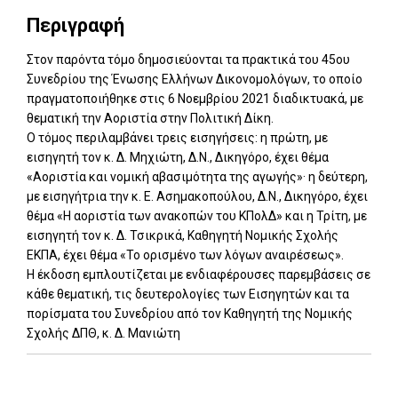
Περιγραφή
Στον παρόντα τόμο δημοσιεύονται τα πρακτικά του 45ου
Συνεδρίου της Ένωσης Ελλήνων Δικονομολόγων, το οποίο
πραγματοποιήθηκε στις 6 Νοεμβρίου 2021 διαδικτυακά, με
θεματική την Αοριστία στην Πολιτική Δίκη.
Ο τόμος περιλαμβάνει τρεις εισηγήσεις: η πρώτη, με
εισηγητή τον κ. Δ. Μηχιώτη, Δ.Ν., Δικηγόρο, έχει θέμα
«Αοριστία και νομική αβασιμότητα της αγωγής»· η δεύτερη,
με εισηγήτρια την κ. Ε. Ασημακοπούλου, Δ.Ν., Δικηγόρο, έχει
θέμα «Η αοριστία των ανακοπών του ΚΠολΔ» και η Τρίτη, με
εισηγητή τον κ. Δ. Τσικρικά, Καθηγητή Νομικής Σχολής
ΕΚΠΑ, έχει θέμα «Το ορισμένο των λόγων αναιρέσεως».
Η έκδοση εμπλουτίζεται με ενδιαφέρουσες παρεμβάσεις σε
κάθε θεματική, τις δευτερολογίες των Εισηγητών και τα
πορίσματα του Συνεδρίου από τον Καθηγητή της Νομικής
Σχολής ΔΠΘ, κ. Δ. Μανιώτη
Add: 2023-10-16 13:49:33 - Upd: 2025-10-14 13:13:46