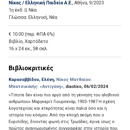
Νίκας / Ελληνική Παιδεία Α.Ε.
, Αθήνα
, 9/2023
1η έκδ.
||
Νέα
Γλώσσα:
Ελληνική, Νέα
€ 10.00 (περ. ΦΠΑ 6%)
Βιβλίο
,
Χαρτόδετο
16 x 24 εκ., 58 σελ.
Βιβλιοκριτικές
Καρασαββίδου, Ελένη
,
Νίκος Ματθαίου
Μπατσικανής: «Αντιγόνη»,
diastixo, 06/02/2024
«Τίποτε δεν είναι πιο αργό από τη γέννηση του αληθινού
ανθρώπου» Μαργκερίτ Γιουρσενάρ, 1903-1987 Η σχέση
λογοτεχνίας και ετερότητας είναι παλιά όσο και η
ιστορία του κόσμου. Από την εποχή ακόμη που ο
Ευριπίδης, δίνοντας φωνή στις Τρωάδες, έγινε ίσως ο
πρώτος αναγνωρισμένος συγγραφέας στην ιστορία που,