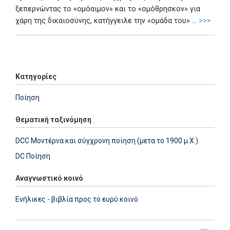
ξεπερνώντας το «ομόαιμον» και το «ομόθρησκον» για
χάρη της δικαιοσύνης, κατήγγειλε την «ομάδα του» ...
>>>
Add: 2023-09-06 12:19:16 - Upd: 2023-09-07 10:00:32
Κατηγορίες
Ποίηση
Θεματική ταξινόμηση
DCC Μοντέρνα και σύγχρονη ποίηση (μετα το 1900 μ.Χ.)
DC Ποίηση
Αναγνωστικό κοινό
Ενήλικες - βιβλία προς το ευρύ κοινό