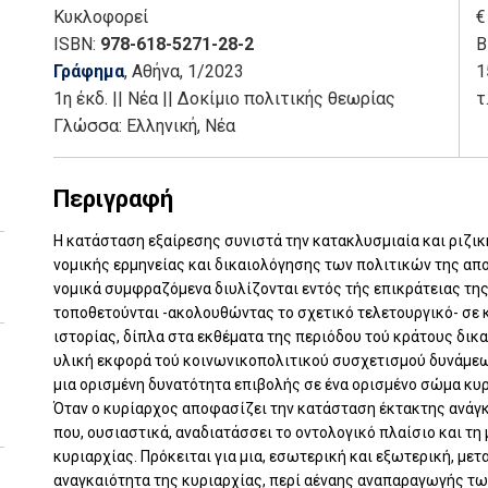
Κυκλοφορεί
€
ISBN:
978-618-5271-28-2
Β
Γράφημα
, Αθήνα
, 1/2023
1
1η έκδ.
||
Νέα
||
Δοκίμιο πολιτικής θεωρίας
τ
Γλώσσα:
Ελληνική, Νέα
Περιγραφή
Η κατάσταση εξαίρεσης συνιστά την κατακλυσμιαία και ριζι
νομικής ερμηνείας και δικαιολόγησης των πολιτικών της απο
νομικά συμφραζόμενα διυλίζονται εντός τής επικράτειας της
τοποθετούνται -ακολουθώντας το σχετικό τελετουργικό- σε 
ιστορίας, δίπλα στα εκθέματα της περιόδου τού κράτους δικα
υλική εκφορά τού κοινωνικοπολιτικού συσχετισμού δυνάμεων
μια ορισμένη δυνατότητα επιβολής σε ένα ορισμένο σώμα κυ
Όταν ο κυρίαρχος αποφασίζει την κατάσταση έκτακτης ανάγκ
που, ουσιαστικά, αναδιατάσσει το οντολογικό πλαίσιο και τ
κυριαρχίας. Πρόκειται για μια, εσωτερική και εξωτερική, με
αναγκαιότητα της κυριαρχίας, περί αέναης αναπαραγωγής τω