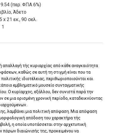
 9.54 (περ. ΦΠΑ 6%)
ιβλίο
,
Άδετο
5 x 21 εκ., 90 σελ.
. 1
κή απαλλαγή τής κυριαρχίας από κάθε αναγκαιότητα
φάσεων, καθώς σε αυτή τη στιγμή είναι που τα
 πολιτικής ιδιοτέλειας, περιθωριοποιούνται και
κάποιο εμβληματικό μουσείο συνταγματικής
ίου. Ο κυρίαρχος, εξάλλου, δεν συνιστά παρά την
 σε μια ορισμένη χρονική περίοδο, καταδεικνύοντας
ριαρχούμενων.
ης, λαμβάνει μια πολιτική απόφαση. Μια απόφαση
η μορφολογική απόδοση του χαρακτήρα τής
ταβολή, η οποία υποτάσσεται στην αρχετυπική
ν πόρων διαιώνισής της, προκειμένου να