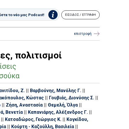
στε το νέο μας Podcast!
ΕΙΣΟΔΟΣ / ΕΓΓΡΑΦΗ
επιστροφή
ες, πολιτισμοί
ίσεις
ασούκα
νιτίδου, Ζ.
||
Βαρβούνης, Μανόλης Γ.
||
νακόπουλος, Κώστας
||
Γουβιάς, Διονύσης Σ.
||
ρ
||
Ζήση, Αναστασία
||
Θεμελή, Όλγα
||
ά, Βενετία
||
Καπανιάρης, Αλέξανδρος Γ.
||
||
Κατσαδώρος, Γεώργιος Κ.
||
Κογκίδου,
ρία
||
Κούρτη - Καζούλλη, Βασιλεία
||