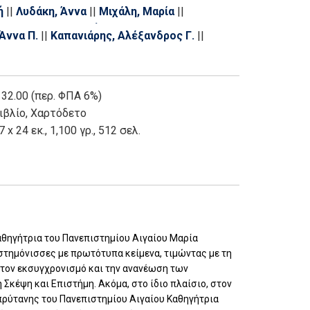
ή
||
Λυδάκη, Άννα
||
Μιχάλη, Μαρία
||
Πλιόγκου, Βασιλική
||
Ράπτου, Ευαγγελία
||
Άννα Π.
||
Καπανιάρης, Αλέξανδρος Γ.
||
πύρος Δ.
||
Τσιμπρίδου, Φωτεινή
||
Φραντζή,
τή
 32.00 (περ. ΦΠΑ 6%)
ιβλίο
,
Χαρτόδετο
7 x 24 εκ., 1,100 γρ., 512 σελ.
αθηγήτρια του Πανεπιστημίου Αιγαίου Μαρία
στημόνισσες με πρωτότυπα κείμενα, τιμώντας με τη
στον εκσυγχρονισμό και την ανανέωση των
κέψη και Επιστήμη. Ακόμα, στο ίδιο πλαίσιο, στον
 πρύτανης του Πανεπιστημίου Αιγαίου Καθηγήτρια