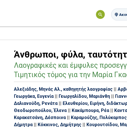
Ακού
Άνθρωποι, φύλα, ταυτότητ
Λαογραφικές και έμφυλες προσεγγ
Τιμητικός τόμος για την Μαρία Γκ
Αλεξιάδης, Μηνάς Αλ., καθηγητής λαογραφίας
||
Αρβα
Γεωργάκα, Ευγενία
||
Γεωργαλίδου, Μαριάνθη
||
Γιαν
Δαλιανούδη, Ρενάτα
||
Ελευθερίου, Ειρήνη, διδάκτω
Θεοδωροπούλου, Έλενα
||
Κακάμπουρα, Ρέα
||
Καντσ
Καρακατσάνη, Δέσποινα
||
Καραμούζης, Πολύκαρπος
Δήμητρα
||
Κόκκινος, Δημήτρης
||
Κουρουτσίδου, Μα