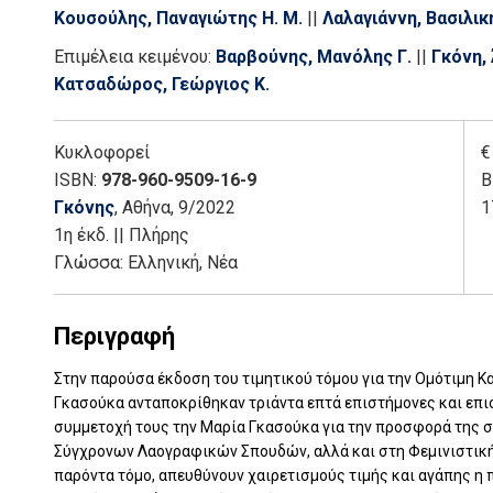
Κουσούλης, Παναγιώτης Η. Μ.
||
Λαλαγιάννη, Βασιλικ
Παντελίδου - Μαλούτα, Μάρω
||
Πετράκη, Γεωργία
||
Επιμέλεια κειμένου:
Βαρβούνης, Μανόλης Γ.
||
Γκόνη, 
Ρεπούση, Μαρία
||
Σκούρτου, Ελένη
||
Συρόπουλος, Σ
Κατσαδώρος, Γεώργιος Κ.
Κατερίνα Θ.
||
Φώκου, Ιωάννα
||
Χαντζαρούλα, Ποθη
Κυκλοφορεί
€
ISBN:
978-960-9509-16-9
Β
Γκόνης
, Αθήνα
, 9/2022
1
1η έκδ.
||
Πλήρης
Γλώσσα:
Ελληνική, Νέα
Περιγραφή
Στην παρούσα έκδοση του τιμητικού τόμου για την Ομότιμη Κ
Γκασούκα ανταποκρίθηκαν τριάντα επτά επιστήμονες και επι
συμμετοχή τους την Μαρία Γκασούκα για την προσφορά της 
Σύγχρονων Λαογραφικών Σπουδών, αλλά και στη Φεμινιστική Σ
παρόντα τόμο, απευθύνουν χαιρετισμούς τιμής και αγάπης η