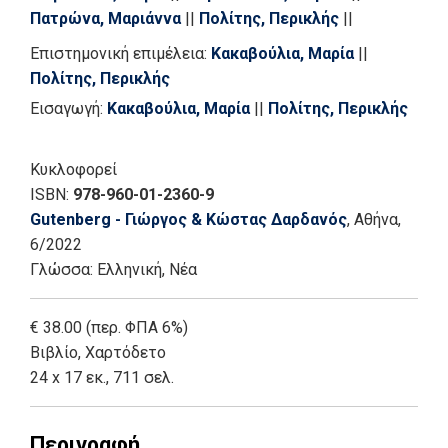
Πατρώνα, Μαριάννα
||
Πολίτης, Περικλής
||
Σκοπετέας, Ιωάννης
||
Σταμούλη, Σπυριδούλα
||
Επιστημονική επιμέλεια:
Κακαβούλια, Μαρία
||
Ταμπούκου, Μαρία
||
Τσάκωνα, Βίλλυ
||
Φαρίνου-
Πολίτης, Περικλής
Μαλαματάρη, Γεωργία
Εισαγωγή:
Κακαβούλια, Μαρία
||
Πολίτης, Περικλής
Κυκλοφορεί
ISBN:
978-960-01-2360-9
Gutenberg - Γιώργος & Κώστας Δαρδανός
, Αθήνα
,
6/2022
Γλώσσα:
Ελληνική, Νέα
€ 38.00 (περ. ΦΠΑ 6%)
Βιβλίο
,
Χαρτόδετο
24 x 17 εκ., 711 σελ.
Περιγραφή