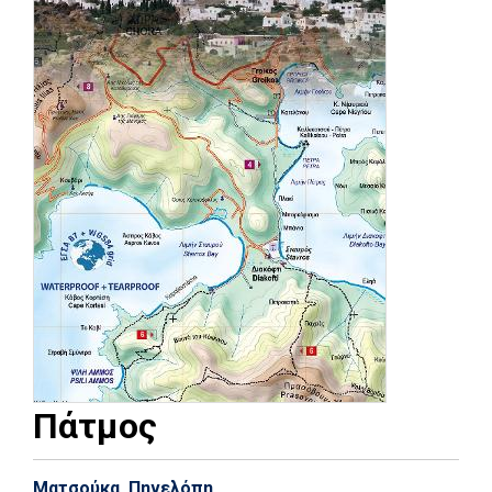
Πάτμος
Ματσούκα, Πηνελόπη