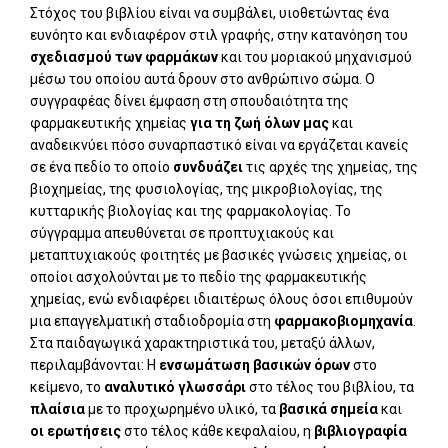
Στόχος του βιβλίου είναι να συμβάλει, υιοθετώντας ένα
ευνόητο και ενδιαφέρον στιλ γραφής, στην κατανόηση του
σχεδιασμού των φαρμάκων
και του μοριακού μηχανισμού
μέσω του οποίου αυτά δρουν στο ανθρώπινο σώμα. Ο
συγγραφέας δίνει έμφαση στη σπουδαιότητα της
φαρμακευτικής χημείας
για τη ζωή όλων μας
και
αναδεικνύει πόσο συναρπαστικό είναι να εργάζεται κανείς
σε ένα πεδίο το οποίο
συνδυάζει
τις αρχές της χημείας, της
βιοχημείας, της φυσιολογίας, της μικροβιολογίας, της
κυτταρικής βιολογίας και της φαρμακολογίας. Το
σύγγραμμα απευθύνεται σε προπτυχιακούς και
μεταπτυχιακούς φοιτητές με βασικές γνώσεις χημείας, οι
οποίοι ασχολούνται με το πεδίο της φαρμακευτικής
χημείας, ενώ ενδιαφέρει ιδιαιτέρως όλους όσοι επιθυμούν
μια επαγγελματική σταδιοδρομία στη
φαρμακοβιομηχανία
.
Στα παιδαγωγικά χαρακτηριστικά του, μεταξύ άλλων,
περιλαμβάνονται: Η
ενσωμάτωση βασικών όρων
στο
κείμενο, το
αναλυτικό γλωσσάρι
στο τέλος του βιβλίου, τα
πλαίσια
με το προχωρημένο υλικό, τα
βασικά σημεία
και
οι ερωτήσεις
στο τέλος κάθε κεφαλαίου, η
βιβλιογραφία