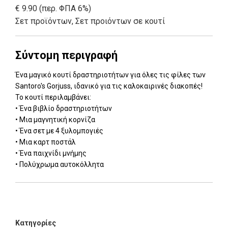
€ 9.90 (περ. ΦΠΑ 6%)
Σετ προϊόντων
,
Σετ προιόντων σε κουτί
Σύντομη περιγραφή
Ένα μαγικό κουτί δραστηριοτήτων για όλες τις φίλες των
Santoro's Gorjuss, ιδανικό για τις καλοκαιρινές διακοπές!
Το κουτί περιλαμβάνει:
• Ένα βιβλίο δραστηριοτήτων
• Μια μαγνητική κορνίζα
• Ένα σετ με 4 ξυλομπογιές
• Μια καρτ ποστάλ
• Ένα παιχνίδι μνήμης
• Πολύχρωμα αυτοκόλλητα
Add: 2021-10-08 12:46:00 - Upd: 2025-04-14 16:26:30
Κατηγορίες