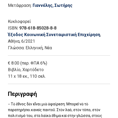
Μετάφραση:
Γιαννέλης, Σωτήρης
Κυκλοφορεί
ISBN:
978-618-85028-8-8
Έξοδος Κοινωνική Συνεταιριστική Επιχείρηση
,
Αθήνα
, 6/2021
Γλώσσα:
Ελληνική, Νέα
€ 8.00 (περ. ΦΠΑ 6%)
Βιβλίο
,
Χαρτόδετο
11 x 18 εκ., 110 σελ.
Περιγραφή
− Τὸ ἔθνος δὲν εἶναι μιὰ ἀφαίρεση. Μπορεῖ νὰ τὸ
παρατηρήσει κανεὶς παντοῦ. Στὸν λαό, στὸν τόπο, στὸν
πολιτισμό του, στὰ λαϊκὰ ἔθιμα καὶ στὴν γλῶσσα, στοὺς