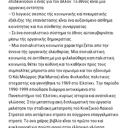
ἐπιδεικνύουν ὁ ἕνας γιὰ τὸν ἄλλον. Τὸ ἔθνος εἶναι μιὰ
ὀργανικὴ ὀντότητα.
− Ὁ λογικὸς σκοπὸς τῆς κοινωνικῆς καὶ πνευματικῆς
ἐξέλιξης τῆς ἐπανάστασης εἶναι ἕνα αὐξανόμενο αἴσθημα
κοινότητας καὶ πιὸ σύνθετης συνεργασίας.
− Σὲ ἕνα σοσιαλιστικὸ σύστημα τὸ ἔθνος αὐτοκυβερνᾶται
μέσω τῆς ὀργανικῆς δημοκρατίας.
− Μιὰ σοσιαλιστικὴ κοινωνία χαρακτηρίζεται ἀπὸ τὴν
ἔννοια τῆς ὀργανικῆς ἐλευθερίας. Μιὰ σοσιαλιστικὴ
κοινωνία, σὲ ἀντίθεση μὲ μιὰ φιλελεύθερη καπιταλιστικὴ
κοινωνία, θέτει τὴν εὐθύνη καὶ τὸ καθῆκον πρὸς τοὺς
συμπολῖτες μπροστὰ ἀπὸ τὸν ἐγωισμὸ καὶ τὸν ἡδονισμό.
Ὁ Κάϊ Μοῦρρος (Kai Murros) εἶναι Φινλανδὸς πολιτικὸς
στοχαστὴς καὶ γεννήθηκε τὸ 1969 στὸ Ἑλσίνκι. Τὴν περίοδο
1990-1999 σπούδασε διάφορα ἀντικείμενα στὸ
Πανεπιστήμιο τοῦ Ἑλσίνκι, κυρίως ἱστορία καὶ ἀνατολικὲς
γλῶσσες. Στὴν μεταπτυχιακὴ διπλωματική του ἐργασία
μελέτησε τὴν σταδιακὴ μετατροπὴ τοῦ Κινεζικοῦ Λαϊκοῦ
Στρατοῦ ἀπὸ ἀντάρτικο στρατὸ σὲ σύγχρονο ἐπαγγελματικὸ
στρατό. Τὸ ἀνὰ χεῖρας βιβλίο εἶναι τὸ πρῶτο του καὶ
κυκλοφορεῖ γιὰ πρώτη φορὰ στὴν ἑλληνικὴ γλῶσσα.