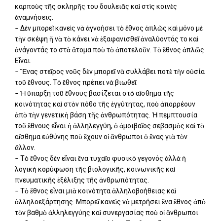
καρποὺς τῆς σκληρῆς του δουλειᾶς καὶ στὶς κοινὲς
ἀναμνήσεις.
− Δὲν μπορεῖ κανεὶς νὰ ἀγνοήσει τὸ ἔθνος ἁπλῶς καὶ μόνο μὲ
τὴν σκέψη ἤ νὰ τὸ κάνει νὰ ἐξαφανισθεῖ ἀναλύοντάς το καὶ
ἀνάγοντάς το στὰ ἄτομα ποὺ τὸ ἀποτελοῦν. Τὸ ἔθνος ἁπλῶς
Εἶναι.
− Ἕνας στεῖρος νοῦς δὲν μπορεῖ νὰ συλλάβει ποτὲ τὴν οὐσία
τοῦ ἔθνους. Τὸ ἔθνος πρέπει νὰ βιωθεῖ.
− Ἡ ὕπαρξη τοῦ ἔθνους βασίζεται στὸ αἴσθημα τῆς
κοινότητας καὶ στὸν πόθο τῆς ἐγγύτητας, ποὺ ἀπορρέουν
ἀπὸ τὴν γενετικὴ βάση τῆς ἀνθρωπότητας. Ἡ πεμπτουσία
τοῦ ἔθνους εἶναι ἡ ἀλληλεγγύη, ὁ ἀμοιβαῖος σεβασμὸς καὶ τὸ
αἴσθημα εὐθύνης ποὺ ἔχουν οἱ ἄνθρωποι ὁ ἕνας γιὰ τὸν
ἄλλον.
− Τὸ ἔθνος δὲν εἶναι ἕνα τυχαῖο φυσικὸ γεγονός ἀλλὰ ἡ
λογικὴ κορύφωση τῆς βιολογικῆς, κοινωνικῆς καὶ
πνευματικῆς ἐξέλιξης τῆς ἀνθρωπότητας.
− Τὸ ἔθνος εἶναι μιὰ κοινότητα ἀλληλοβοήθειας καὶ
ἀλληλοεξάρτησης. Μπορεῖ κανεὶς νὰ μετρήσει ἕνα ἔθνος ἀπὸ
τὸν βαθμὸ ἀλληλεγγύης καὶ συνεργασίας ποὺ οἱ ἄνθρωποι