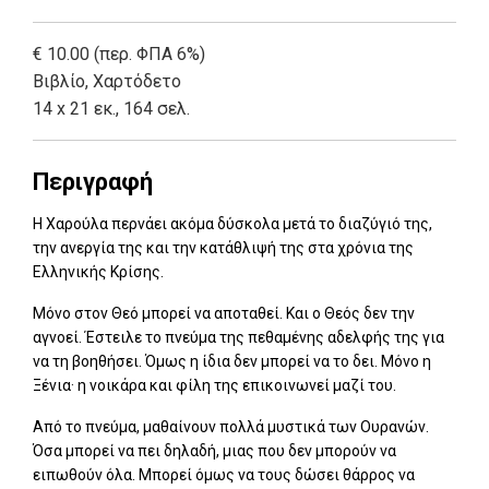
€ 10.00 (περ. ΦΠΑ 6%)
Βιβλίο
,
Χαρτόδετο
14 x 21 εκ., 164 σελ.
Περιγραφή
Η
Χαρούλα περνάει ακόµα δύσκολα µετά το διαζύγιό της,
την ανεργία της και την κατάθλιψή της στα χρόνια της
Ελληνικής Κρίσης.
Μόνο στον Θεό µπορεί να αποταθεί. Και ο Θεός δεν την
αγνοεί. Έστειλε το πνεύµα της πεθαµένης αδελφής της για
να τη βοηθήσει. Όµως η ίδια δεν µπορεί να το δει. Μόνο η
Ξένια· η νοικάρα και φίλη της επικοινωνεί µαζί του.
Από το πνεύµα, µαθαίνουν πολλά µυστικά των Ουρανών.
Όσα µπορεί να πει δηλαδή, µιας που δεν µπορούν να
ειπωθούν όλα. Μπορεί όµως να τους δώσει θάρρος να