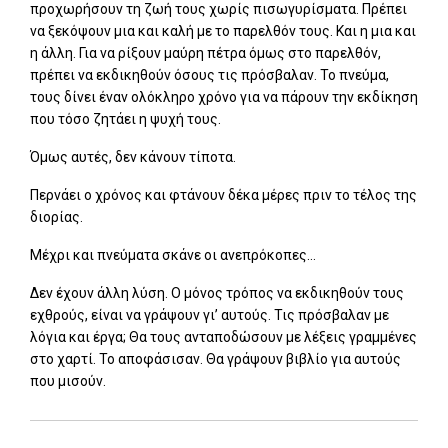
προχωρήσουν τη ζωή τους χωρίς πισωγυρίσµατα. Πρέπει
να ξεκόψουν µια και καλή µε το παρελθόν τους. Και η µια και
η άλλη. Για να ρίξουν µαύρη πέτρα όµως στο παρελθόν,
πρέπει να εκδικηθούν όσους τις πρόσβαλαν. Το πνεύµα,
τους δίνει έναν ολόκληρο χρόνο για να πάρουν την εκδίκηση
που τόσο ζητάει η ψυχή τους.
Όµως αυτές, δεν κάνουν τίποτα.
Περνάει ο χρόνος και φτάνουν δέκα µέρες πριν το τέλος της
διορίας.
Μέχρι και πνεύµατα σκάνε οι ανεπρόκοπες…
Δεν έχουν άλλη λύση. Ο µόνος τρόπος να εκδικηθούν τους
εχθρούς, είναι να γράψουν γι’ αυτούς. Τις πρόσβαλαν µε
λόγια και έργα; Θα τους ανταποδώσουν µε λέξεις γραµµένες
στο χαρτί. Το αποφάσισαν. Θα γράψουν βιβλίο για αυτούς
που µισούν.