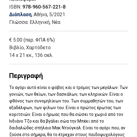
ISBN:
978-960-567-221-8
Διάπλαση
, Αθήνα
, 5/2021
Γλώσσα:
Ελληνική, Νέα
€ 5.00 (περ. ΦΠΑ 6%)
Βιβλίο
,
Χαρτόδετο
14 x 21 εκ., 136 σελ.
Περιγραφή
Το αγόρι αυτό είναι ο φόβος και ο τρόμος των μεγάλων. Των
γονιών, των θείων, των δασκάλων, των κληρικών. Είναι ο
φθόνος των συνομηλίκων του. Των συμμαθητών του, των
εξαδέλφων, των φίλων του. Είναι ο πρώτος έρωτας των
κοριτσιών. Είναι ο ήρωας που θα σώσει το χωριό από τον
Ινδιάνο Τζο και θα βγάλει σώα την Μπέκι από το
δαιδαλώδες σπήλαιο Μακ Ντούγκαλ. Είναι το αγόρι που, αν
ζούσε στο σήμερα, θα το έτρεχαν στους παιδοψυχολόγους