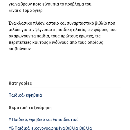
για να βρουν ποιο είναι πια το πρόβλημά του.
Είναι ο Τομ Σόγιερ.
Ένα κλασικό πλέον, αστείο και συναρπαστικό βιβλίο που
μιλάει για την ξέγνοιαστη παιδική ηλικία, τις φάρσες που
σκαρώνουν τα παιδιά, τους πρώτους έρωτες, τις
περιπέτειες και τους κινδύνους από τους οποίους
επιβιώνουν.
Add: 2021-05-17 11:11:36 - Upd: 2022-01-17 15:09:21
Κατηγορίες
Παιδικά- εφηβικά
Θεματική ταξινόμηση
Y Παιδικό, Εφηβικό και Εκπαιδευτικό
YB Παιδικά: εικονογραφημένα βιβλία, βιβλία