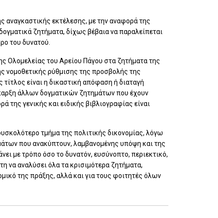
της αναγκαστικής εκτέλεσης, με την αναφορά της
δογματικά ζητήματα, δίχως βέβαια να παραλείπεται
ρο του δυνατού.
ης Ολομελείας του Αρείου Πάγου στα ζητήματα της
της νομοθετικής ρύθμισης της προσβολής της
 τίτλος είναι η δικαστική απόφαση ή διαταγή
ύπαρξη άλλων δογματικών ζητημάτων που έχουν
ά της γενικής και ειδικής βιβλιογραφίας είναι
 δυσκολότερο τμήμα της πολιτικής δικονομίας, λόγω
μάτων που ανακύπτουν, λαμβανομένης υπόψη και της
ει με τρόπο όσο το δυνατόν, ευσύνοπτο, περιεκτικό,
τη να αναλύσει όλα τα κρισιμότερα ζητήματα,
ομικό της πράξης, αλλά και για τους φοιτητές όλων