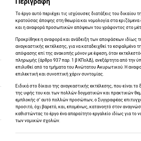
Περιγραφή
Το έργο αυτό περιέχει τις ισχύουσες διατάξεις του δικαίου 
κρατούσας άποψης στη θεωρία και νομολογία στα εριζόμενα 
και η αναφορά προσωπικών απόψεων του γράφοντος στο μέτ
Προκρίθηκε η αναφορά και ανάδειξη των αποφάσεων ιδίως τ
αναγκαστικής εκτέλεσης, για να καταδειχθεί το εσφαλμένο 
απόφασης επί της ανακοπής μόνον με έφεση, όταν εκτελεστός
πληρωμής (άρθρο 937 παρ. 1 β ΚΠολΔ), ανεξάρτητα από την 
επιλυθεί από τα τμήματα του Ανώτατου Ακυρωτικού. Η αναφορ
επιλεκτική και συνοπτική χάριν συντομίας.
Ειδικά στο δίκαιο της αναγκαστικής εκτέλεσης, που είναι το
της υφής του και των πολλών δογματικών και πρακτικών θε
εμπλοκής σ’ αυτό πολλών προσώπων, ο Συγγραφέας επιτυγχάν
προσιτό, όχι βαρετό, και, επομένως, κατανοητό στον αναγνώσ
καθιστώντας το έργο ένα απαραίτητο εργαλείο ιδίως για το ν
των νομικών σχολών.