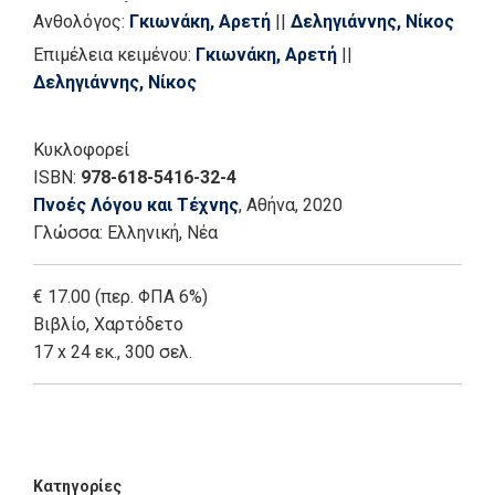
Νάνου, Ειρήνη
||
Νούσιας, Κώστας
||
Ντόβας,
Ανθολόγος:
Γκιωνάκη, Αρετή
||
Δεληγιάννης, Νίκος
Μιλτιάδης
||
Παπαγεωργίου, Χρήστος Θ.
||
Ρίζου,
Επιμέλεια κειμένου:
Γκιωνάκη, Αρετή
||
Χαρίκλεια
||
Στρίκου, Χρύσα
||
Χαρατσάρης,
Δεληγιάννης, Νίκος
Χρήστος
Κυκλοφορεί
ISBN:
978-618-5416-32-4
Πνοές Λόγου και Τέχνης
, Αθήνα
, 2020
Γλώσσα:
Ελληνική, Νέα
€ 17.00 (περ. ΦΠΑ 6%)
Βιβλίο
,
Χαρτόδετο
17 x 24 εκ., 300 σελ.
Add: 2021-01-03 13:30:41 - Upd: 2026-04-02 19:19:43
Κατηγορίες