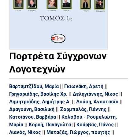
Πορτρέτα Σύγχρονων
Λογοτεχνών
Βαρταμτζίδου, Μαρία
||
Γκιωνάκη, Αρετή
||
Γρηγοριάδης, Βασίλης Χρ.
||
Δεληγιάννης, Νίκος
||
Δημητριάδης, Δημήτρης Α.
||
Δούση, Αναστασία
||
Δραγούνη, Βασιλική
||
Ζορμπαλάς, Γιάννης
||
Κατσιάνου, Βαρβάρα
||
Κολοβού - Ρουμελιώτη,
Μαρία
||
Κοραή, Παναγιώτα
||
Κούρβας, Πάνος
||
Λιανός, Νίκος
||
Μεταξάς, Γιώργος, ποιητής
||