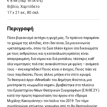
€ 8.48 (περ. ΦΠΑ 6%)
Βιβλίο
,
Χαρτόδετο
17 x 21 εκ., 80 σελ.
Περιγραφή
Πόσο βιγκανισμό αντέχει η ψυχή μας; Το πράσινο παραμένει
το χρώμα της ελπίδας, έτσι δεν είναι; Σε μια κοινωνία
«μετασημερινή», όπου τα ζώα πλέον έχουν ίσα δικαιώματα
με τους ανθρώπους και η κατανάλωση κρέατος είναι
απαγορευμένη, διά νόμου και διά ροπάλου, τέσσερις καθ’
όλα νομοταγείς πολίτες ανακαλύπτουν με φρίκη – ανάμεσά
τους – ένα κεφτεδάκι! Ποιος είναι ο ένοχος; Ποιος πάει να
τους παγιδεύσει; Ποιος άλλος μπήκε στο σπίτι κρυφά;
Το θεατρικό έργο «Meatball» του Δημήτρη Φούτσια, μια
μονόπρακτη «κωμωδία vegan», βραβεύτηκε στο πλαίσιο
του Εργαστηρίου Νέων Θεατρικών Συγγραφέων (Ε.Ν.ΘΕ.ΣΥ.)
κατά την πρώτη παρουσίαση του έργου στο «Ίδρυμα
Μιχάλης Κακογιάννης» τον Ιούλιο του 2019. Τον τόμο
συμπληρώνει επίμετρο, γραμμένο από τη Δρ Θεατρολογίας