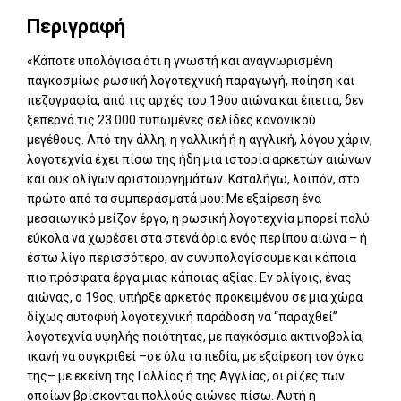
Περιγραφή
«Κάποτε υπολόγισα ότι η γνωστή και αναγνωρισμένη
παγκοσμίως ρωσική λογοτεχνική παραγωγή, ποίηση και
πεζογραφία, από τις αρχές του 19ου αιώνα και έπειτα, δεν
ξεπερνά τις 23.000 τυπωμένες σελίδες κανονικού
μεγέθους. Από την άλλη, η γαλλική ή η αγγλική, λόγου χάριν,
λογοτεχνία έχει πίσω της ήδη μια ιστορία αρκετών αιώνων
και ουκ ολίγων αριστουργημάτων. Καταλήγω, λοιπόν, στο
πρώτο από τα συμπεράσματά μου: Με εξαίρεση ένα
μεσαιωνικό μείζον έργο, η ρωσική λογοτεχνία μπορεί πολύ
εύκολα να χωρέσει στα στενά όρια ενός περίπου αιώνα – ή
έστω λίγο περισσότερο, αν συνυπολογίσουμε και κάποια
πιο πρόσφατα έργα μιας κάποιας αξίας. Εν ολίγοις, ένας
αιώνας, ο 19ος, υπήρξε αρκετός προκειμένου σε μια χώρα
δίχως αυτοφυή λογοτεχνική παράδοση να “παραχθεί”
λογοτεχνία υψηλής ποιότητας, με παγκόσμια ακτινοβολία,
ικανή να συγκριθεί –σε όλα τα πεδία, με εξαίρεση τον όγκο
της– με εκείνη της Γαλλίας ή της Αγγλίας, οι ρίζες των
οποίων βρίσκονται πολλούς αιώνες πίσω. Αυτή η