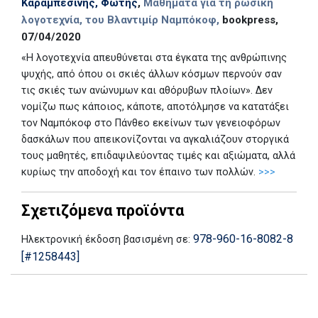
Καραμπεσίνης, Φώτης
,
Μαθήματα για τη ρωσική
λογοτεχνία, του Βλαντιμίρ Ναμπόκοφ,
bookpress,
07/04/2020
«Η λογοτεχνία απευθύνεται στα έγκατα της ανθρώπινης
ψυχής, από όπου οι σκιές άλλων κόσμων περνούν σαν
τις σκιές των ανώνυμων και αθόρυβων πλοίων». Δεν
νομίζω πως κάποιος, κάποτε, αποτόλμησε να κατατάξει
τον Ναμπόκοφ στο Πάνθεο εκείνων των γενειοφόρων
δασκάλων που απεικονίζονται να αγκαλιάζουν στοργικά
τους μαθητές, επιδαψιλεύοντας τιμές και αξιώματα, αλλά
κυρίως την αποδοχή και τον έπαινο των πολλών.
>>>
Σχετιζόμενα προϊόντα
978-960-16-8082-8
Ηλεκτρονική έκδοση βασισμένη σε:
[#1258443]
Add: 2020-09-11 08:48:31 - Upd: 2026-04-22 14:00:46