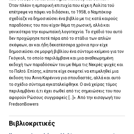
Όταν πλέον η εμπορική επιτυχία που είχε η Λολίτα τού
επέτρεψε να πάψει να διδάσκει, το 1958, ο Ναμπόκοφ
σχεδίαζε να δημοσιεύσει ένα βιβλίο με τις κατά καιρούς
παραδόσεις του που είχαν θέμα τη ρωσική, αλλά και
γενικότερα την ευρωπαϊκή λογοτεχνία. Το σχέδιό του αυτό
δεν προχώρησε ποτέ πέρα από το στάδιο των απλών
σκέψεων, αν και ήδη δεκατέσσερα χρόνια πριν είχε
δημοσιεύσει σε μορφή βιβλίου ένα σύντομο κείμενο για τον
Γκόγκολ, το οποίο περιλάμβανε και μια αναθεωρημένη
εκδοχή των παραδόσεών του με θέμα τις Νεκρές ψυχές και
το Παλτό. Επίσης, κάποτε είχε σκεφτεί να επιμεληθεί μια
έκδοση του Άννα Καρένινα για σπουδαστές, αλλά και αυτό
το σχέδιο σύντομα εγκαταλείφθηκε. Ο ανά χείρας τόμος
περιλαμβάνει ό,τι έχει σωθεί από τις σημειώσεις του που
αφορούν Ρώσους συγγραφείς [...]». Από την εισαγωγή του
FredsonBowers
Βιβλιοκριτικές