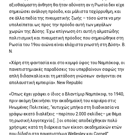
αξιοθαύμαστη άνθηση θα ήταν αδύνατη αν η Ρωσία δεν είχε
σημειώσει ανάλογη πρόοδο, και μάλιστα ταχύρρυθμη, και
σε άλλα πεδία της πνευματικής ζωής – τόσο ώστε να μην
υπολείπεται ως προς την πρόοδο αυτή των μεγάλων
χωρών της Δύσης. Έχω επίγνωση ότι αυτή η αλματώδης
πολιτισμική και πνευματική πρόοδος που σημειώθηκε στη
Ρωσία του 19ου αιώνα είναι ελάχιστα γνωστή στη Δύση». B.
N.
«Χάρη στη φαντασία και στο κομψό ύφος του Ναμπόκοφ, οι
πανεπιστημιακές παραδόσεις του υπερβαίνουν σαφώς την
απλή διδασκαλία και τη μετάδοση γνώσεων· ανάγονται σε
απολαυστική εμπειρία». New Republic
«Όπως έχει γράψει ο ίδιος ο Βλαντίμιρ Ναμπόκοφ, το 1940,
πριν ακόμη ξεκινήσει την ακαδημαϊκή του καριέρα στις
Ηνωμένες Πολιτείες, “ευτυχώς μπήκα στη διαδικασία να
γράψω εκατό διαλέξεις –περίπου 2.000 σελίδες– με θέμα
τη ρωσική λογοτεχνία […] οι οποίες αποδείχθηκαν πολύ
χρήσιμες κατά τη διάρκεια των είκοσι ακαδημαϊκών ετών
που δίδαξα στα πανεπιστήμια Wellesley και Cornell”.