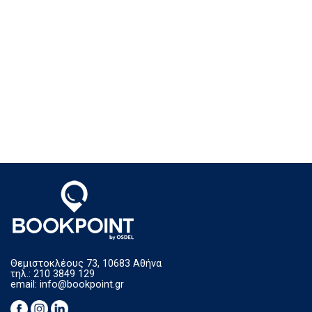
Θεμιστοκλέους 73, 10683 Αθήνα
τηλ.: 210 3849 129
email:
info@bookpoint.gr