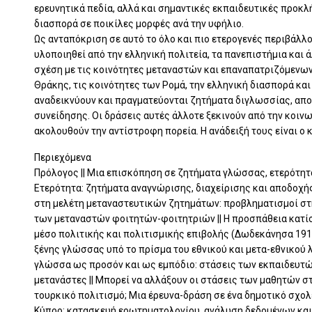
ερευνητικά πεδία, αλλά και σημαντικές εκπαιδευτικές προκλή
διασπορά σε ποικίλες μορφές ανά την υφήλιο.
Ως ανταπόκριση σε αυτό το όλο και πιο ετερογενές περιβάλλον
υλοποιηθεί από την ελληνική πολιτεία, τα πανεπιστήμια και 
σχέση με τις κοινότητες μεταναστών και επαναπατριζόμενων
Θράκης, τις κοινότητες των Ρομά, την ελληνική διασπορά και
αναδεικνύουν και πραγματεύονται ζητήματα διγλωσσίας, απο
συνείδησης. Οι δράσεις αυτές άλλοτε ξεκινούν από την κοινω
ακολουθούν την αντίστροφη πορεία. Η ανάδειξή τους είναι ο
Περιεχόμενα
Πρόλογος || Μια επισκόπηση σε ζητήματα γλώσσας, ετερότητα
Ετερότητα: ζητήματα αναγνώρισης, διαχείρισης και αποδοχή
στη μελέτη μεταναστευτικών ζητημάτων: προβληματισμοί στ
των μεταναστών φοιτητών-φοιτητριών || Η προσπάθεια κατίσ
μέσο πολιτικής και πολιτισμικής επιβολής (Δωδεκάνησα 1912
ξένης γλώσσας υπό το πρίσμα του εθνικού και μετα-εθνικού λ
γλώσσα ως προσόν και ως εμπόδιο: στάσεις των εκπαιδευτώ
μετανάστες || Μπορεί να αλλάξουν οι στάσεις των μαθητών σ
τουρκικό πολιτισμό; Μια έρευνα-δράση σε ένα δημοτικό σχολ
Κύπρο: κατασκευή ερωτηματολογίου, ανάλυση δεδομένων και 