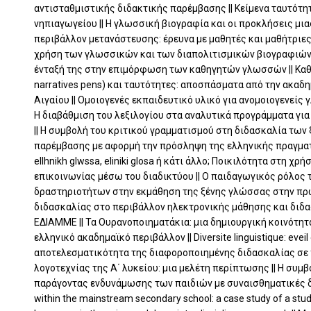
αντισταθμιστικής διδακτικής παρέμβασης || Κείμενα ταυτότη
νηπιαγωγείου || Η γλωσσική βιογραφία και οι προκλήσεις μ
περιβάλλον μετανάστευσης: έρευνα με μαθητές και μαθήτριες 
χρήση των γλωσσικών και των διαπολιτισμικών βιογραφιών
ένταξή της στην επιμόρφωση των καθηγητών γλωσσών || Καθ
narratives pens) και ταυτότητες: αποσπάσματα από την ακαδ
Αιγαίου || Ομοιογενές εκπαιδευτικό υλικό για ανομοιογενείς
Η διαβάθμιση του λεξιλογίου στα αναλυτικά προγράμματα γι
|| Η συμβολή του κριτικού γραμματισμού στη διδασκαλία τω
παρέμβασης με αφορμή την πρόσληψη της ελληνικής πραγματι
ellhnikh glwssa, eliniki glosa ή κάτι άλλο; Ποικιλότητα στη χ
επικοινωνίας μέσω του διαδικτύου || Ο παιδαγωγικός ρόλος 
δραστηριοτήτων στην εκμάθηση της ξένης γλώσσας στην πρω
διδασκαλίας στο περιβάλλον ηλεκτρονικής μάθησης και διδ
ΕΔΙΑΜΜΕ || Τα Ουρανοποιηματάκια: μια δημιουργική κοινότητ
ελληνικό ακαδημαϊκό περιβάλλον || Diversite linguistique: evei
αποτελεσματικότητα της διαφοροποιημένης διδασκαλίας σε π
λογοτεχνίας της Α΄ λυκείου: μια μελέτη περίπτωσης || Η συ
παράγοντας ενδυνάμωσης των παιδιών με συναισθηματικές δυσκ
within the mainstream secondary school: a case study of a stude