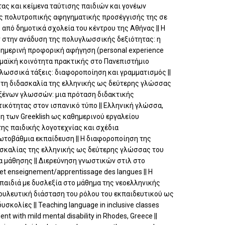
τας και κείμενα ταύτισης παιδιών και γονέων
ιας πολυτροπικής αφηγηματικής προσέγγισής της σε
από δημοτικά σχολεία του κέντρου της Αθήνας || Η
 στην ανάδυση της πολυγλωσσικής δεξιότητας: η
ημερινή προφορική αφήγηση (personal experience
ημαϊκή κοινότητα πρακτικής στο Πανεπιστήμιο
 γλωσσικά τάξεις: διαφοροποίηση και γραμματισμός ||
α τη διδασκαλία της ελληνικής ως δεύτερης γλώσσας
ν ξένων γλωσσών: μια πρόταση διδακτικής
κότητας στον ισπανικό τύπο || Ελληνική γλώσσα,
ρήση των Greeklish ως καθημερινού εργαλείου
της παιδικής λογοτεχνίας και σχέδια
τοβάθμια εκπαίδευση || Η διαφοροποίηση της
ασκαλίας της ελληνικής ως δεύτερης γλώσσας του
α μάθησης || Διερεύνηση γνωστικών στιλ στο
l et enseignement/apprentissage des langues || Η
αιδιά με δυσλεξία στο μάθημα της νεοελληνικής
μβουλευτική διάσταση του ρόλου του εκπαιδευτικού ως
ολίες || Teaching language in inclusive classes
nt with mild mental disability in Rhodes, Greece ||