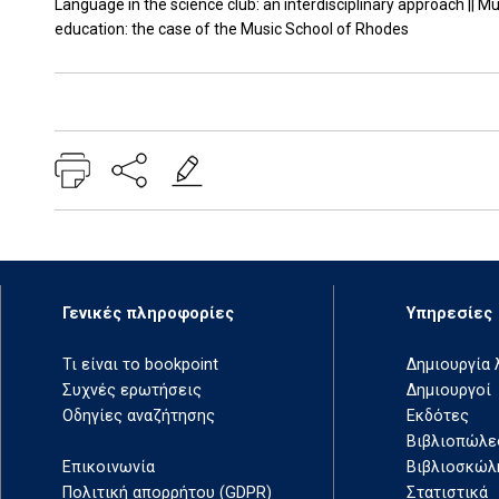
Language in the science club: an interdisciplinary approach || 
education: the case of the Music School of Rhodes
Add: 2020-02-26 07:53:21 - Upd: 2026-05-18 15:23:33
Γενικές πληροφορίες
Υπηρεσίες
Τι είναι το bookpoint
Δημιουργία
Συχνές ερωτήσεις
Δημιουργοί
Οδηγίες αναζήτησης
Εκδότες
Βιβλιοπώλε
Επικοινωνία
Βιβλιοσκώλ
Πολιτική απορρήτου (GDPR)
Στατιστικά