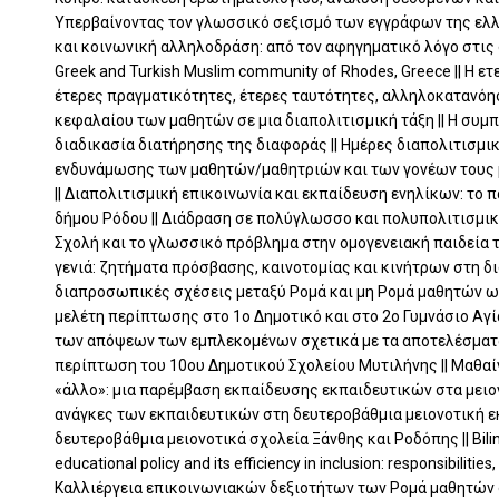
Υπερβαίνοντας τον γλωσσικό σεξισμό των εγγράφων της ελλ
και κοινωνική αλληλοδράση: από τον αφηγηματικό λόγο στις δομέ
Greek and Turkish Muslim community of Rhodes, Greece || Η ε
έτερες πραγματικότητες, έτερες ταυτότητες, αλληλοκατανόησ
κεφαλαίου των μαθητών σε μια διαπολιτισμική τάξη || Η συ
διαδικασία διατήρησης της διαφοράς || Ημέρες διαπολιτισμ
ενδυνάμωσης των μαθητών/μαθητριών και των γονέων τους 
|| Διαπολιτισμική επικοινωνία και εκπαίδευση ενηλίκων: το 
δήμου Ρόδου || Διάδραση σε πολύγλωσσο και πολυπολιτισμικό
Σχολή και το γλωσσικό πρόβλημα στην ομογενειακή παιδεία τ
γενιά: ζητήματα πρόσβασης, καινοτομίας και κινήτρων στη δι
διαπροσωπικές σχέσεις μεταξύ Ρομά και μη Ρομά μαθητών ω
μελέτη περίπτωσης στο 1ο Δημοτικό και στο 2ο Γυμνάσιο Αγί
των απόψεων των εμπλεκομένων σχετικά με τα αποτελέσματ
περίπτωση του 10ου Δημοτικού Σχολείου Μυτιλήνης || Μαθαί
«άλλο»: μια παρέμβαση εκπαίδευσης εκπαιδευτικών στα μειο
ανάγκες των εκπαιδευτικών στη δευτεροβάθμια μειονοτική εκ
δευτεροβάθμια μειονοτικά σχολεία Ξάνθης και Ροδόπης || Bilin
educational policy and its efficiency in inclusion: responsibilitie
Καλλιέργεια επικοινωνιακών δεξιοτήτων των Ρομά μαθητών