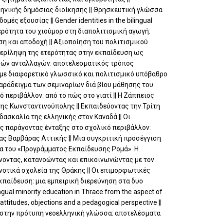
ηνικής δημόσιας διοίκησης || Θρησκευτική γλώσσα
ς εξουσίας || Gender identities in the bilingual
τερότητα του χιούμορ στη διαπολιτισμική αγωγή:
η και αποδοχή || Αξιοποίηση του πολιτισμικού
μπερίληψη της ετερότητας στην εκπαίδευση ως
ικών ανταλλαγών: αποτελεσματικός τρόπος
με διαφορετικό γλωσσικό και πολιτισμικό υπόβαθρο
παράδειγμα των σεμιναρίων διά βίου μάθησης του
 περιβάλλον: από το πώς στο γιατί || H Ζάππειος
ης Κωνσταντινούπολης || Εκπαιδεύοντας την Τρίτη
δασκαλία της ελληνικής στον Καναδά || Οι
ς παράγοντας ένταξης στο σχολικό περιβάλλον:
ας Βαρβάρας Αττικής || Μια συγκριτική προσέγγιση
α του «Προγράμματος Εκπαίδευσης Ρομά». Η
νοντας, κατανοώντας και επικοινωνώντας με τον
νοτικά σχολεία της Θράκης || Οι επιμορφωτικές
παίδευση: μια εμπειρική διερεύνηση στα δυο
gual minority education in Thrace from the aspect of
s, attitudes, objections and a pedagogical perspective ||
 στην πρότυπη νεοελληνική γλώσσα: αποτελέσματα