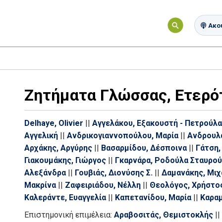
Ακού
Ζητήματα Γλώσσας, Ετερό
Delhaye, Olivier
||
Αγγελάκου, Εξακουστή - Πετρούλα
Αγγελική
||
Ανδρικογιαννοπούλου, Μαρία
||
Ανδρουλά
Αρχάκης, Αργύρης
||
Βασαρμίδου, Δέσποινα
||
Γάτση,
Γιακουμάκης, Γιώργος
||
Γκαρνάρα, Ροδούλα Σταυρο
Αλεξάνδρα
||
Γουβιάς, Διονύσης Σ.
||
Δαμανάκης, Μιχ
Μακρίνα
||
Ζαφειριάδου, Νέλλη
||
Θεολόγος, Χρήστο
Καλεράντε, Ευαγγελία
||
Καπετανίδου, Μαρία
||
Καρα
||
Καραντζόλα, Ελένη
||
Κατσαδώρος, Γεώργιος Κ.
||
Επιστημονική επιμέλεια:
Αραβοσιτάς, Θεμιστοκλής
||