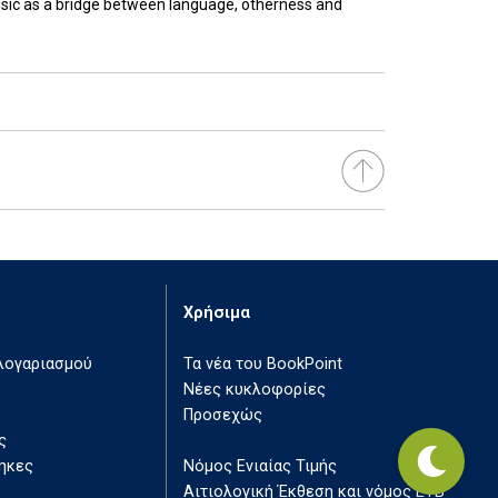
Music as a bridge between language, otherness and
Χρήσιμα
 λογαριασμού
Τα νέα του BookPoint
Νέες κυκλοφορίες
Προσεχώς
ς
ηκες
Νόμος Ενιαίας Τιμής
Αιτιολογική Έκθεση και νόμος ΕΤΒ