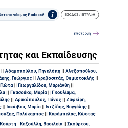
στε το νέο μας Podcast!
ΕΙΣΟΔΟΣ / ΕΓΓΡΑΦΗ
επιστροφή
τητας και Εκπαίδευσης
||
Αδαμοπούλου, Πηνελόπη
||
Αλεξοπούλου,
κης, Γεώργιος
||
Αραβοσιτάς, Θεμιστοκλής
||
 Γιώτα
||
Γεωργαλίδου, Μαριάνθη
||
ύλα
||
Γκασούκα, Μαρία
||
Γκουλίαμα,
άλης
||
Δρακόπουλος, Πάνος
||
Ζαφείρη,
ς
||
Ιακώβου, Μαρία
||
Ιντζίδης, Βαγγέλης
||
μούζης, Πολύκαρπος
||
Καράμπελας, Κώστας
Κομπιάδου, Εύη
||
Κοντάκος, Αναστάσιος
||
Κούρτη - Καζούλλη, Βασιλεία
||
Σκούρτου,