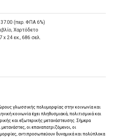
ντούρης, Αναστάσιος
||
Κούρτη - Καζούλλη,
πριώτη, Βεράννα
||
Κώστας, Απόστολος
||
ύ, Μαριαρένα
||
Μαρκογιαννάκης, Γεώργιος
||
 37.00 (περ. ΦΠΑ 6%)
ύρη, Ευαγγελία
||
Μπαργιάμη, Ιωάννα
||
ιβλίο
,
Χαρτόδετο
ίκα
||
Νικολάου, Ελένη Ν., επίκουρη
7 x 24 εκ., 686 σελ.
ρια
||
Παναγοπούλου, Άννα
||
Πανάγου,
ώτης
||
Ρουσουλιώτη, Θωμαΐς
||
Σελλά - Μάζη,
παντιδάκης, Γιάννης
||
Σταμάτης, Παναγιώτης
κλής
||
Τσαρεκτσή, Τζενάν
||
Τσέλλιος,
|
Υψηλάντης, Γιώργος Σ.
||
Φεσόπουλος,
Χατζηδάκη, Ασπασία
||
Χατζηπαναγιωτίδη,
χώρους γλωσσικής πολυμορφίας στην κοινωνία και
ληνική κοινωνία έχει πληθυσμιακά, πολιτισμικά και
ρικής και εξωτερικής μετανάστευσης. Σήμερα
 μετανάστες, οι επαναπατριζόμενοι, οι
ολυμορφίες, αντιπροσωπεύουν δυναμικά και πολύπλοκα