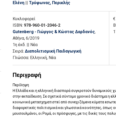
Κουκούλη, Μαγδαληνή
||
Κουντούρη, Καλλιόπη
||
Κου
Ελένη
||
Τρύφωνας, Περικλής
Βασιλεία
||
Κοψίδου, Ιωάννα
||
Κρητικού, Μαρία
||
Κυ
Λαμπροπούλου, Σοφία
||
Μάγος, Κώστας
||
Μαλλιαρο
Κυκλοφορεί
€
Ματζάρη, Ζαφειρώ
||
Μιχάλης, Αθανάσιος Ν.
||
Μουσο
ISBN:
978-960-01-2046-2
Β
Μπατσαλιά, Φρειδερίκη
||
Μπεκιάρη-Παντελάρα, Μαρ
Gutenberg - Γιώργος & Κώστας Δαρδανός
,
1
καθηγήτρια
||
Ορφανίδη, Ιόλη
||
Παναγιωτίδου, Βικτώ
Αθήνα
, 6/2019
Παρασκευή
||
Πλιόγκου, Βασιλική
||
Πολίτης, Παναγι
1η έκδ.
||
Νέα
Ελένη
||
Σιμόπουλος, Γιώργος
||
Σκούρτου, Ελένη
||
Σ
Σειρά:
Διαπολιτισμική Παιδαγωγική
Ι.
||
Στύλου, Γεωργία, συγγραφέας
||
Τρύφωνας, Περι
Γλώσσα:
Ελληνική, Νέα
Μιχάλης
||
Τσιμπιδάκη, Ασημίνα Θ.
||
Τσιώλη, Σοφία
|
Μάριος
||
Φουλίδη, Ξανθίππη
||
Χανιωτάκης, Νίκος
||
Άννα
Περιγραφή
Περίληψη
Η Ελλάδα και η ελληνική διασπορά συγκροτούν δυναμικούς 
στην εκπαίδευση. Σε σχετικά σύντομο χρονικό διάστημα η ελ
κοινωνικά μετασχηματιστεί από συνεχιζόμενα κύματα εσωτε
διαφορετικές πολιτισμικά και γλωσσικά κοινότητες, όπως οι
μουσουλμάνοι, οι Ρομά, οι πρόσφυγες, με τις δικές τους π