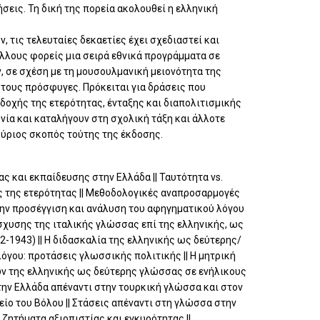
σεις. Τη δική της πορεία ακολουθεί η ελληνική
, τις τελευταίες δεκαετίες έχει σχεδιαστεί και
άλλους φορείς μια σειρά εθνικά προγράμματα σε
, σε σχέση με τη μουσουλμανική μειονότητα της
 τους πρόσφυγες. Πρόκειται για δράσεις που
δοχής της ετερότητας, ένταξης και διαπολιτισμικής
νία και καταλήγουν στη σχολική τάξη και άλλοτε
 κύριος σκοπός τούτης της έκδοσης.
ς και εκπαίδευσης στην Ελλάδα || Ταυτότητα vs.
ς της ετερότητας || Μεθοδολογικές αναπροσαρμογές
ην προσέγγιση και ανάλυση του αφηγηματικού λόγου
χυσης της ιταλικής γλώσσας επί της ελληνικής, ως
-1943) || Η διδασκαλία της ελληνικής ως δεύτερης/
όγου: προτάσεις γλωσσικής πολιτικής || Η μητρική
ν της ελληνικής ως δεύτερης γλώσσας σε ενήλικους
την Ελλάδα απέναντι στην τουρκική γλώσσα και στον
είο του Βόλου || Στάσεις απέναντι στη γλώσσα στην
ζητήματα αξιοπιστίας και εγκυρότητας ||