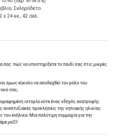
 10.90 (περ. ΦΠΑ 6%)
ιβλίο
,
Σκληρόδετο
2 x 24 εκ., 42 σελ.
ια σας: πώς να υποστηρίξετε το παιδί σας στις μικρές
ίναι όμως εύκολο να αποδεχθεί τον ρόλο του
οκό σας;
ονογραφημένη ιστορία ούτε ένας οδηγός ανατροφής.
 τις αναπτυξιακές προκλήσεις της νηπιακής ηλικίας
ς του ενήλικα. Μια πολύτιμη συμμαχία για την
άμε μαζί!