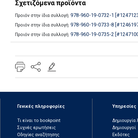
Σχετιζόμενα προϊόντα
978-960-19-0732-1 [#1247123
Προιόν στην ίδια συλλογή:
978-960-19-0733-8 [#1246197
Προιόν στην ίδια συλλογή:
978-960-19-0735-2 [#1247100
Προιόν στην ίδια συλλογή:
Add: 2019-03-08 13:03:40 - Upd: 2026-07-13 11:04:13
Γενικές πληροφορίες
Υπηρεσίες
Τι είναι το bookpoint
Δημιουργία
Συχνές ερωτήσεις
Δημιουργοί
Οδηγίες αναζήτησης
Εκδότες