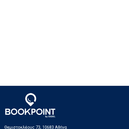
Θεμιστοκλέους 73, 10683 Αθήνα