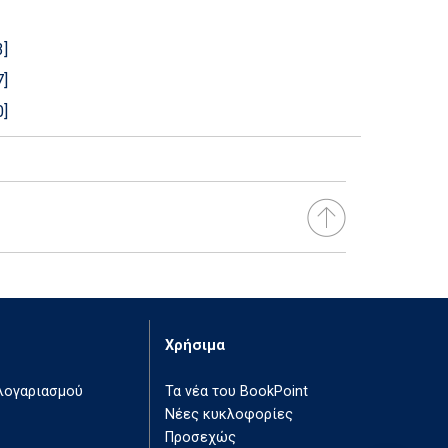
]
]
]
Χρήσιμα
 λογαριασμού
Τα νέα του BookPoint
Νέες κυκλοφορίες
Προσεχώς