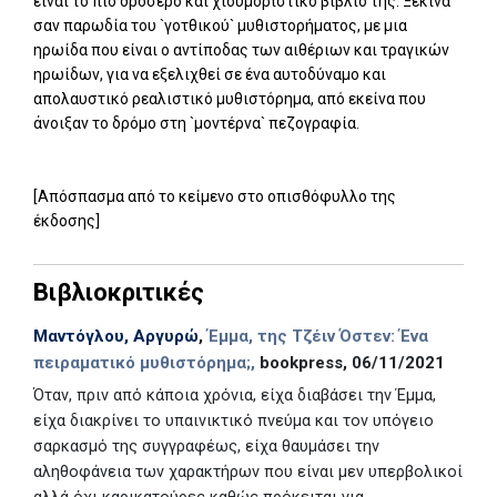
είναι το πιο δροσερό και χιουμοριστικό βιβλίο της. Ξεκινά
σαν παρωδία του `γοτθικού` μυθιστορήματος, με μια
ηρωίδα που είναι ο αντίποδας των αιθέριων και τραγικών
ηρωίδων, για να εξελιχθεί σε ένα αυτοδύναμο και
απολαυστικό ρεαλιστικό μυθιστόρημα, από εκείνα που
άνοιξαν το δρόμο στη `μοντέρνα` πεζογραφία.
[Απόσπασμα από το κείμενο στο οπισθόφυλλο της
έκδοσης]
Βιβλιοκριτικές
Μαντόγλου, Αργυρώ
,
Έμμα, της Τζέιν Όστεν: Ένα
πειραματικό μυθιστόρημα;,
bookpress, 06/11/2021
Όταν, πριν από κάποια χρόνια, είχα διαβάσει την Έμμα,
είχα διακρίνει το υπαινικτικό πνεύμα και τον υπόγειο
σαρκασμό της συγγραφέως, είχα θαυμάσει την
αληθοφάνεια των χαρακτήρων που είναι μεν υπερβολικοί