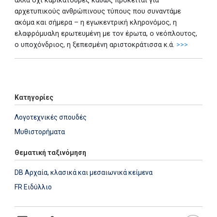
αλλά όχι καρικατούρες καθώς πρόκειται για
αρχετυπικούς ανθρώπινους τύπους που συναντάμε
ακόμα και σήμερα – η εγωκεντρική κληρονόμος, η
ελαφρόμυαλη ερωτευμένη με τον έρωτα, ο νεόπλουτος,
ο υποχόνδριος, η ξεπεσμένη αριστοκράτισσα κ.ά.
>>>
Add: 2016-01-21 09:10:06 - Upd: 2021-03-17 18:23:57
Κατηγορίες
Λογοτεχνικές σπουδές
Μυθιστορήματα
Θεματική ταξινόμηση
DB Αρχαία, κλασικά και μεσαιωνικά κείμενα
FR Ειδύλλιο