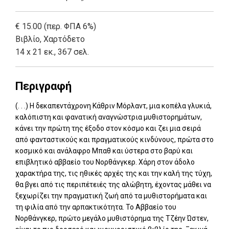
€ 15.00 (περ. ΦΠΑ 6%)
Βιβλίο
,
Χαρτόδετο
14 x 21 εκ., 367 σελ.
Περιγραφή
(. . .) Η δεκαπεντάχρονη Κάθριν Μόρλαντ, μια κοπέλα γλυκιά,
καλόπιστη και φανατική αναγνώστρια μυθιστορημάτων,
κάνει την πρώτη της έξοδο στον κόσμο και ζει μια σειρά
από φανταστικούς και πραγματικούς κινδύνους, πρώτα στο
κοσμικό και ανάλαφρο Μπαθ και ύστερα στο βαρύ και
επιβλητικό αββαείο του Νορθάνγκερ. Χάρη στον άδολο
χαρακτήρα της, τις ηθικές αρχές της και την καλή της τύχη,
θα βγει από τις περιπέτειές της αλώβητη, έχοντας μάθει να
ξεχωρίζει την πραγματική ζωή από τα μυθιστορήματα και
τη φιλία από την αρπακτικότητα. Το Αββαείο του
Νορθάνγκερ, πρώτο μεγάλο μυθιστόρημα της Τζέην Ώστεν,