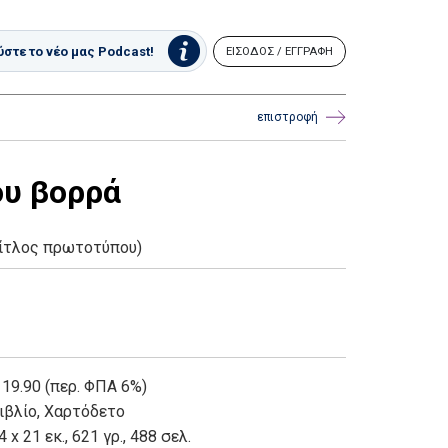
στε το νέο μας Podcast!
ΕΙΣΟΔΟΣ / ΕΓΓΡΑΦΗ
επιστροφή
ου βορρά
τίτλος πρωτοτύπου)
 19.90 (περ. ΦΠΑ 6%)
ιβλίο
,
Χαρτόδετο
4 x 21 εκ., 621 γρ., 488 σελ.