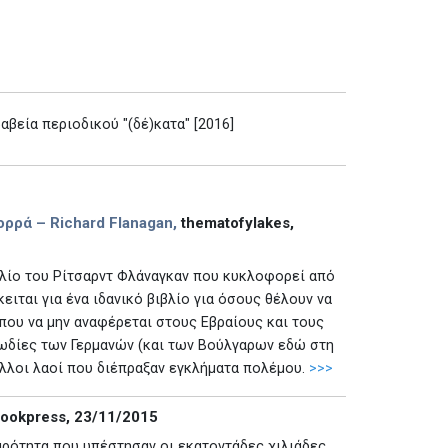
αβεία περιοδικού "(δέ)κατα" [2016]
ορρά – Richard Flanagan,
thematofylakes,
ιβλίο του Ρίτσαρντ Φλάναγκαν που κυκλοφορεί από
ειται για ένα ιδανικό βιβλίο για όσους θέλουν να
που να μην αναφέρεται στους Εβραίους και τους
ριωδίες των Γερμανών (και των Βούλγαρων εδώ στη
άλλοι λαοί που διέπραξαν εγκλήματα πολέμου.
>>>
ookpress, 23/11/2015
αρότητα που υπέστησαν οι εκατοντάδες χιλιάδες