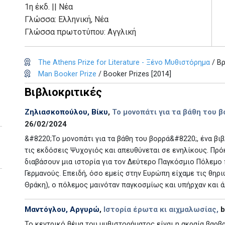
1η έκδ.
||
Νέα
Γλώσσα:
Ελληνική, Νέα
Γλώσσα πρωτοτύπου: Αγγλική
The Athens Prize for Literature - Ξένο Μυθιστόρημα
/ Βρ
Man Booker Prize
/ Booker Prizes [2014]
Βιβλιοκριτικές
Ζηλιασκοπούλου, Βίκυ
,
Το μονοπάτι για τα βάθη του β
26/02/2024
&#8220;Το μονοπάτι για τα βάθη του βορρά&#8220;, ένα β
τις εκδόσεις Ψυχογιός και απευθύνεται σε ενηλίκους. Πρόκ
διαβάσουν μια ιστορία για τον Δεύτερο Παγκόσμιο Πόλεμο 
Γερμανούς. Επειδή, όσο εμείς στην Ευρώπη είχαμε τις θη
Θράκη), ο πόλεμος μαινόταν παγκοσμίως και υπήρχαν και 
Μαντόγλου, Αργυρώ
,
Ιστορία έρωτα κι αιχμαλωσίας,
b
Το κεντρικό θέμα του μυθιστορήματος είναι η ακραία βαρβ