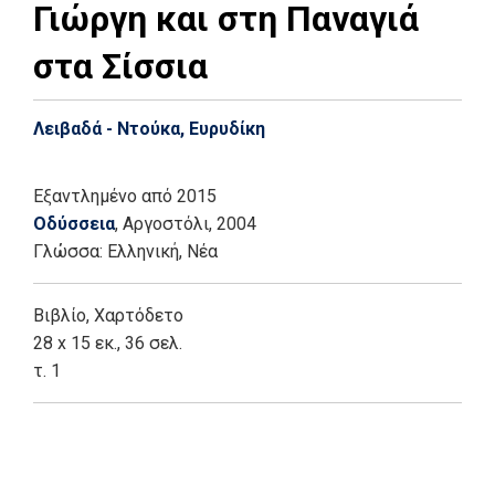
Γιώργη και στη Παναγιά
στα Σίσσια
Λειβαδά - Ντούκα, Ευρυδίκη
Εξαντλημένο
από 2015
Οδύσσεια
, Αργοστόλι
, 2004
Γλώσσα:
Ελληνική, Νέα
Βιβλίο
,
Χαρτόδετο
28 x 15 εκ., 36 σελ.
τ. 1
Add: 2015-09-07 08:58:23 - Upd: 2015-11-02 11:29:51