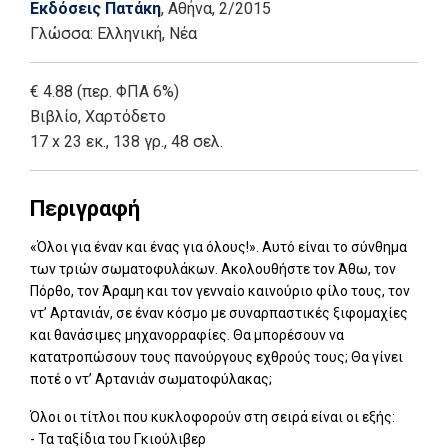
Εκδόσεις Πατάκη
, Αθήνα
, 2/2015
Γλώσσα:
Ελληνική, Νέα
€ 4.88 (περ. ΦΠΑ 6%)
Βιβλίο
,
Χαρτόδετο
17 x 23 εκ., 138 γρ., 48 σελ.
Περιγραφή
«Όλοι για έναν και ένας για όλους!». Αυτό είναι το σύνθημα
των τριών σωματοφυλάκων. Ακολουθήστε τον Άθω, τον
Πόρθο, τον Άραμη και τον γενναίο καινούριο φίλο τους, τον
ντ’ Αρτανιάν, σε έναν κόσμο με συναρπαστικές ξιφομαχίες
και θανάσιμες μηχανορραφίες. Θα μπορέσουν να
κατατροπώσουν τους πανούργους εχθρούς τους; Θα γίνει
ποτέ ο ντ’ Αρτανιάν σωματοφύλακας;
Όλοι οι τίτλοι που κυκλοφορούν στη σειρά είναι οι εξής:
- Τα ταξίδια του Γκιούλιβερ