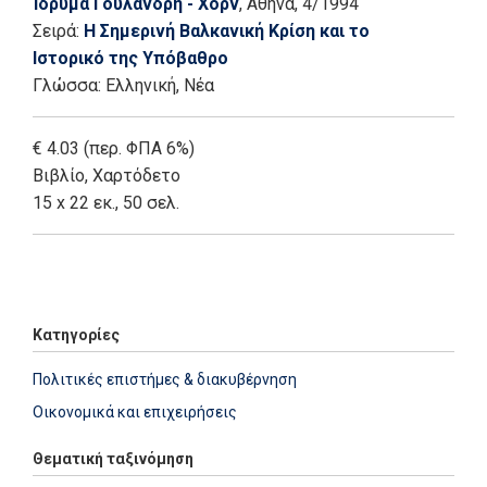
Ίδρυμα Γουλανδρή - Χορν
, Αθήνα
, 4/1994
Σειρά:
Η Σημερινή Βαλκανική Κρίση και το
Ιστορικό της Υπόβαθρο
Γλώσσα:
Ελληνική, Νέα
€ 4.03 (περ. ΦΠΑ 6%)
Βιβλίο
,
Χαρτόδετο
15 x 22 εκ., 50 σελ.
Add: 2014-01-01 00:00:00 - Upd: 2020-12-03 11:07:51
Κατηγορίες
Πολιτικές επιστήμες & διακυβέρνηση
Οικονομικά και επιχειρήσεις
Θεματική ταξινόμηση