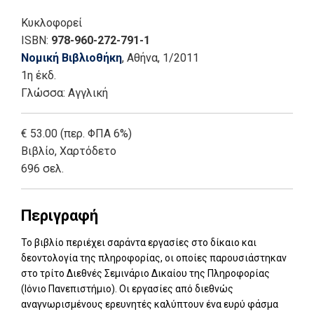
νομικός
||
Μαρκέλλου, Μαρίνα
||
Μήτρου, Λίλιαν
||
Κυκλοφορεί
Μιλόσση, Μαρία
||
Μπιτσάνη, Ευγενία Π.
||
ISBN:
978-960-272-791-1
Νούσκαλης, Γεώργιος Ι.
||
Παπαδόπουλος, Μαρίνος
Νομική Βιβλιοθήκη
, Αθήνα
, 1/2011
||
Παπαδοπούλου, Μαρία - Δάφνη
||
Σαραφιανός,
1η έκδ.
Δημήτρης
||
Σπυρόπουλος, Χρίστος
||
Σταματούδη,
Γλώσσα:
Αγγλική
Ειρήνη Α.
||
Στεφανέας, Πέτρος
||
Στρακαντούνα,
Βασιλική
||
Συνανίδου, Μαρία
||
Συνοδινού, Τατιάνα
Ελένη
||
Τόγιας, Σταύρος
||
Τροκάνας, Θεόδωρος
€ 53.00 (περ. ΦΠΑ 6%)
Δ.
||
Τσίνγκος, Θάνος
Βιβλίο
,
Χαρτόδετο
696 σελ.
Περιγραφή
Το βιβλίο περιέχει σαράντα εργασίες στο δίκαιο και
δεοντολογία της πληροφορίας, οι οποίες παρουσιάστηκαν
στο τρίτο Διεθνές Σεμινάριο Δικαίου της Πληροφορίας
(Ιόνιο Πανεπιστήμιο). Οι εργασίες από διεθνώς
αναγνωρισμένους ερευνητές καλύπτουν ένα ευρύ φάσμα