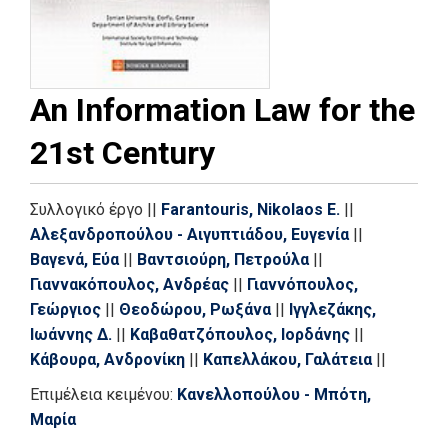
An Information Law for the
21st Century
Συλλογικό έργο
||
Farantouris, Nikolaos E.
||
Αλεξανδροπούλου - Αιγυπτιάδου, Ευγενία
||
Βαγενά, Εύα
||
Βαντσιούρη, Πετρούλα
||
Γιαννακόπουλος, Ανδρέας
||
Γιαννόπουλος,
Γεώργιος
||
Θεοδώρου, Ρωξάνα
||
Ιγγλεζάκης,
Ιωάννης Δ.
||
Καβαθατζόπουλος, Ιορδάνης
||
Κάβουρα, Ανδρονίκη
||
Καπελλάκου, Γαλάτεια
||
Καπώνη, Αλεξάνδρα
||
Καραχάλιος, Κώστας
||
Επιμέλεια κειμένου:
Κανελλοπούλου - Μπότη,
Κελάλη, Παναγιώτα
||
Κικκής, Ιωάννης
||
Κίτσος,
Μαρία
Παναγιώτης
||
Κοτσίρης, Λάμπρος Ε. 1934-2020