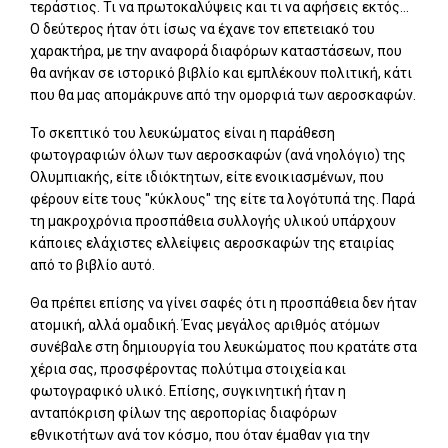
τεράστιος. Τι να πρωτοκαλύψεις και τι να αφήσεις εκτός...
Ο δεύτερος ήταν ότι ίσως να έχανε τον επετειακό του
χαρακτήρα, με την αναφορά διαφόρων καταστάσεων, που
θα ανήκαν σε ιστορικό βιβλίο και εμπλέκουν πολιτική, κάτι
που θα μας απομάκρυνε από την ομορφιά των αεροσκαφών.
Το σκεπτικό του λευκώματος είναι η παράθεση
φωτογραφιών όλων των αεροσκαφών (ανά νηολόγιο) της
Ολυμπιακής, είτε ιδιόκτητων, είτε ενοικιασμένων, που
φέρουν είτε τους "κύκλους" της είτε τα λογότυπά της. Παρά
τη μακροχρόνια προσπάθεια συλλογής υλικού υπάρχουν
κάποιες ελάχιστες ελλείψεις αεροσκαφών της εταιρίας
από το βιβλίο αυτό.
Θα πρέπει επίσης να γίνει σαφές ότι η προσπάθεια δεν ήταν
ατομική, αλλά ομαδική. Ένας μεγάλος αριθμός ατόμων
συνέβαλε στη δημιουργία του λευκώματος που κρατάτε στα
χέρια σας, προσφέροντας πολύτιμα στοιχεία και
φωτογραφικό υλικό. Επίσης, συγκινητική ήταν η
ανταπόκριση φίλων της αεροπορίας διαφόρων
εθνικοτήτων ανά τον κόσμο, που όταν έμαθαν για την