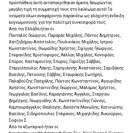
προσπάθεια αυτή ανταποκρίθηκαν άμεσα, θεωρώντας
μεγάλη τιμή τη συμμετοχή τους στο λεύκωμα αυτό! Τα
ονόματα όλων αναφέρονται παρακάτω ως ελάχιστη ένδειξη
ευγνωμοσύνης για την πολύτιμη συνεισφορά τους.
Από την Ελλάδα ήταν οι:
Πανταλός Γεώργιος, Παραράς Μιχάλης, Πάντος Δημήτριος,
Χατζηδήμου Απόστολος, Πουλικάκος Μιχάλης, Ιατρού
Κωνσταντίνος, Θωμαΐδης Χρήστος, Σφίγγας Γεώργιος,
Στεφανίδης Χριστόφορος, Λέλλας Μιχάλης, Κονοφάος
Σπύρος. Κασταμονίτης Σπύρος, Γαρόζης Σάββας,
Στεργιόπουλος Λάκης, Σαρηγιάννης Αναστάσιος, Σαριδάκης
Βασίλης, Πετούσης Σάββας, Σταυράκης Σωτήρης,
Παλαβούζης Πασχάλης, Πάντιος Κωνσταντίνος, Αγουρίδης
Χρήστος, Κωνσταντινίδης Γεώργιος, Μάλαμας Χρήστος,
Γεωργαλάς Βασίλης, Καραγιάννης Άγγελος, Στεργίου
Δημήτρης, Γεωργιάδης Α., Κωνσταντινίδης Γιάννης,
Καμπουράγγελος Θεαλόγης, Δαπόντε Μανώλης, Κατινιώτης
Βασίλης, Σιδηρόπουλος Στέφανος, Μιχαηλίδης Λυκούργος,
Σοφίου Σ.
Από το εξωτερικό ήταν οι: