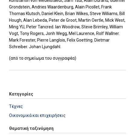
Konstantin von Wedelstaedt, Sam Tsui, Alain Durand, Guenter
Grondstein, Andries Waardenburg, Alain Picollet, Frank
Thomas Klutsch, Daniel Klein, Brian Wilkes, Steve Williams, Bill
Hough, Alan Lebeda, Peter de Groot, Martin Oertle, Mick West,
Ming YU, Peter Tancred. lan Woodrow, Steve Brimley, William
Vogt, Tony Rogers, Jonh Wegg, Mel Laurence, Rolf Wallner.
Mark Forester, Pierre Langlois, Felix Goetting. Dietmar
Schreiber. Johan Ljungdahl.
(από το σημείωμα του συγγραφέα)
Add: 2014-01-01 00:00:00 - Upd: 2023-09-01 13:12:14
Κατηγορίες
Τέχνες
Οικονομικά και επιχειρήσεις
Θεματική ταξινόμηση