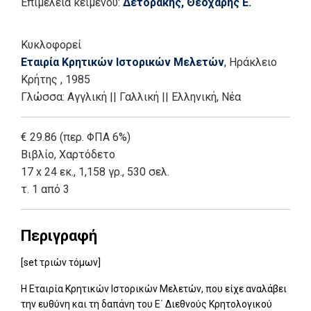
Επιμέλεια κειμένου:
Δετοράκης, Θεοχάρης Ε.
Κυκλοφορεί
Εταιρία Κρητικών Ιστορικών Μελετών
, Ηράκλειο
Κρήτης
, 1985
Γλώσσα:
Αγγλική
||
Γαλλική
||
Ελληνική, Νέα
€ 29.86 (περ. ΦΠΑ 6%)
Βιβλίο
,
Χαρτόδετο
17 x 24 εκ., 1,158 γρ., 530 σελ.
τ. 1 από 3
Περιγραφή
[set τριών τόμων]
Η Εταιρία Κρητικών Ιστορικών Μελετών, που είχε αναλάβει
την ευθύνη και τη δαπάνη του Ε΄ Διεθνούς Κρητολογικού