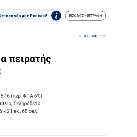
στε το νέο μας Podcast!
ΕΙΣΟΔΟΣ / ΕΓΓΡΑΦΗ
επιστροφή
μα πειρατής
ς
 5.16 (περ. ΦΠΑ 6%)
ιβλίο
,
Σκληρόδετο
6 x 21 εκ., 68 σελ.