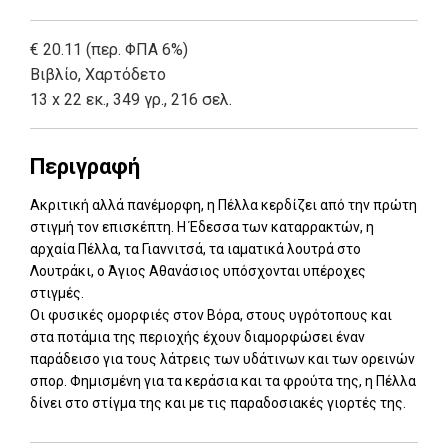
€ 20.11 (περ. ΦΠΑ 6%)
Βιβλίο
,
Χαρτόδετο
13 x 22 εκ., 349 γρ., 216 σελ.
Περιγραφή
Ακριτική αλλά πανέμορφη, η Πέλλα κερδίζει από την πρώτη
στιγμή τον επισκέπτη. Η Έδεσσα των καταρρακτών, η
αρχαία Πέλλα, τα Γιαννιτσά, τα ιαματικά λουτρά στο
Λουτράκι, ο Άγιος Αθανάσιος υπόσχονται υπέροχες
στιγμές.
Οι φυσικές ομορφιές στον Βόρα, στους υγρότοπους και
στα ποτάμια της περιοχής έχουν διαμορφώσει έναν
παράδεισο για τους λάτρεις των υδάτινων και των ορεινών
σπορ. Φημισμένη για τα κεράσια και τα φρούτα της, η Πέλλα
δίνει στο στίγμα της και με τις παραδοσιακές γιορτές της.