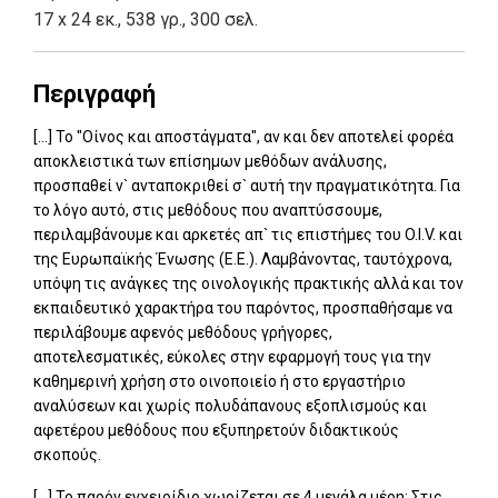
17 x 24 εκ., 538 γρ., 300 σελ.
Περιγραφή
[...] Το "Οίνος και αποστάγματα", αν και δεν αποτελεί φορέα
αποκλειστικά των επίσημων μεθόδων ανάλυσης,
προσπαθεί ν` ανταποκριθεί σ` αυτή την πραγματικότητα. Για
το λόγο αυτό, στις μεθόδους που αναπτύσσουμε,
περιλαμβάνουμε και αρκετές απ` τις επιστήμες του O.I.V. και
της Ευρωπαϊκής Ένωσης (Ε.Ε.). Λαμβάνοντας, ταυτόχρονα,
υπόψη τις ανάγκες της οινολογικής πρακτικής αλλά και τον
εκπαιδευτικό χαρακτήρα του παρόντος, προσπαθήσαμε να
περιλάβουμε αφενός μεθόδους γρήγορες,
αποτελεσματικές, εύκολες στην εφαρμογή τους για την
καθημερινή χρήση στο οινοποιείο ή στο εργαστήριο
αναλύσεων και χωρίς πολυδάπανους εξοπλισμούς και
αφετέρου μεθόδους που εξυπηρετούν διδακτικούς
σκοπούς.
[...] Το παρόν εγχειρίδιο χωρίζεται σε 4 μεγάλα μέρη: Στις