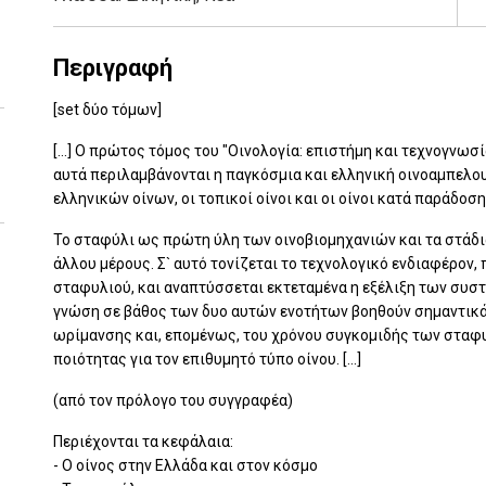
Περιγραφή
[set δύο τόμων]
[...] Ο πρώτος τόμος του "Οινολογία: επιστήμη και τεχνογνωσ
αυτά περιλαμβάνονται η παγκόσμια και ελληνική οινοαμπελο
ελληνικών οίνων, οι τοπικοί οίνοι και οι οίνοι κατά παράδοσ
Το σταφύλι ως πρώτη ύλη των οινοβιομηχανιών και τα στάδι
άλλου μέρους. Σ` αυτό τονίζεται το τεχνολογικό ενδιαφέρον
σταφυλιού, και αναπτύσσεται εκτεταμένα η εξέλιξη των συστ
γνώση σε βάθος των δυο αυτών ενοτήτων βοηθούν σημαντικά
ωρίμανσης και, επομένως, του χρόνου συγκομιδής των σταφυ
ποιότητας για τον επιθυμητό τύπο οίνου. [...]
(από τον πρόλογο του συγγραφέα)
Περιέχονται τα κεφάλαια:
- Ο οίνος στην Ελλάδα και στον κόσμο