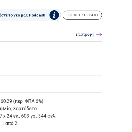
στε το νέο μας Podcast!
ΕΙΣΟΔΟΣ / ΕΓΓΡΑΦΗ
επιστροφή
 60.29 (περ. ΦΠΑ 6%)
ιβλίο
,
Χαρτόδετο
7 x 24 εκ., 603 γρ., 344 σελ.
. 1 από 2