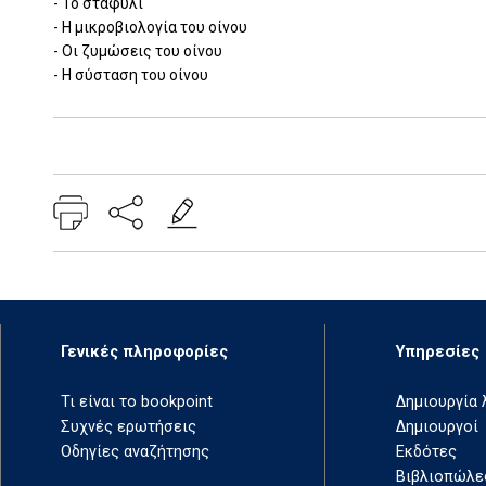
- Το σταφύλι
- Η μικροβιολογία του οίνου
- Οι ζυμώσεις του οίνου
- Η σύσταση του οίνου
Add: 2014-01-01 00:00:00 - Upd: 2020-12-03 11:07:54
Γενικές πληροφορίες
Υπηρεσίες
Τι είναι το bookpoint
Δημιουργία
Συχνές ερωτήσεις
Δημιουργοί
Οδηγίες αναζήτησης
Εκδότες
Βιβλιοπώλε