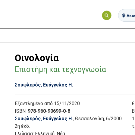
Ακού
Οινολογία
Επιστήμη και τεχνογνωσία
Σουφλερός, Ευάγγελος Η.
Εξαντλημένο
από 15/11/2020
€
ISBN:
978-960-90699-0-8
Β
Σουφλερός, Ευάγγελος Η.
, Θεσσαλονίκη
, 6/2000
1
2η έκδ.
τ
Γλώσσα:
Ελληνική, Νέα