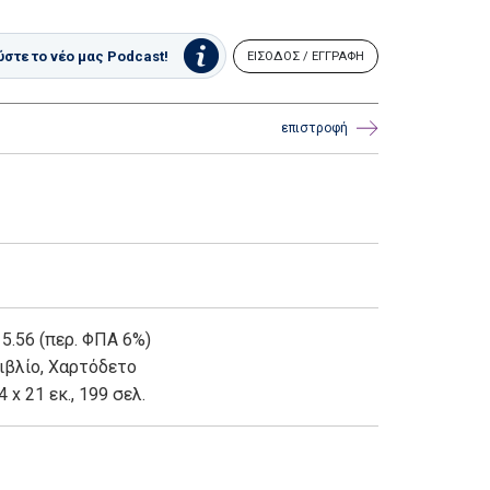
στε το νέο μας Podcast!
ΕΙΣΟΔΟΣ / ΕΓΓΡΑΦΗ
επιστροφή
 5.56 (περ. ΦΠΑ 6%)
ιβλίο
,
Χαρτόδετο
4 x 21 εκ., 199 σελ.