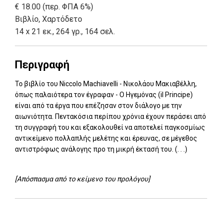
€ 18.00 (περ. ΦΠΑ 6%)
Βιβλίο
,
Χαρτόδετο
14 x 21 εκ., 264 γρ., 164 σελ.
Περιγραφή
Το βιβλίο του Niccolo Machiavelli - Νικολάου Μακιαβέλλη,
όπως παλαιότερα τον έγραφαν - Ο Ηγεμόνας (il Principe)
είναι από τα έργα που επέζησαν στον διάλογο με την
αιωνιότητα. Πεντακόσια περίπου χρόνια έχουν περάσει από
τη συγγραφή του και εξακολουθεί να αποτελεί παγκοσμίως
αντικείμενο πολλαπλής μελέτης και έρευνας, σε μέγεθος
αντιστρόφως ανάλογης προ τη μικρή έκτασή του. (. . .)
[Απόσπασμα από το κείμενο του προλόγου]
Add: 2014-01-01 00:00:00 - Upd: 2021-03-17 18:27:20