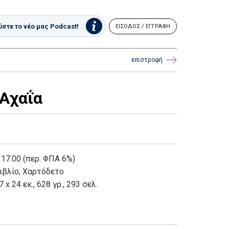
στε το νέο μας Podcast!
ΕΙΣΟΔΟΣ / ΕΓΓΡΑΦΗ
επιστροφή
Αχαΐα
 17.00 (περ. ΦΠΑ 6%)
ιβλίο
,
Χαρτόδετο
7 x 24 εκ., 628 γρ., 293 σελ.