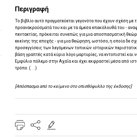
Περιγραφή
Το βιβλίο αυτό πραγματεύεται γεγονότα που έχουν σχέση με τ
προανακρούσματά του και με τα άμεσα επακόλουθά του - αναφ
πενταετίας, πρόκειται συνεπώς για μια αποσπασματική θεώρ
εκείνης της εποχής - για μια θεώρηση, ωστόσο, η οποία δε σ
προσεγγίσεις των λεγόμενων τοπικών ιστορικών περιστατικώ
βάση γραπτές κατά κύριο λόγο μαρτυρίες, να εντοπιστεί και 
Εμφύλιο πόλεμο στην Αχαΐα και έχει εκφραστεί μέσα από ιστ
τρόπο. (. . .)
[Απόσπασμα από το κείμενο στο οπισθόφυλλο της έκδοσης]
Add: 2014-01-01 00:00:00 - Upd: 2025-12-15 14:02:59