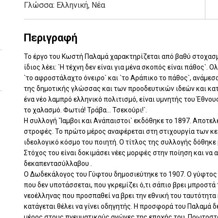
Γλώσσα:
Ελληνική, Νέα
Περιγραφή
Το έργο του Κωστή Παλαμά χαρακτηρίζεται από βαθύ στοχασμ
ίδιος λέει: `Η τέχνη δεν είναι για μένα σκοπός είναι πάθος`.
`το αφροστάλαχτο όνειρο` και `το Αράπικο το πάθος`, ανάμεσα
της δημοτικής γλώσσας και των προοδευτικών ιδεών και κα
ένα νέο λαμπρό ελληνικό πολιτισμό, είναι υμνητής του Έθνο
το χαλασμό. Φωτιά! Τράβα... Τσεκούρι!`.
Η συλλογή `Ίαμβοι και Ανάπαιστοι` εκδόθηκε το 1897. Αποτελ
στροφές. Το πρώτο μέρος αναφέρεται στη στιχουργία των κε
ιδεολογικό κόσμο του ποιητή. Ο τίτλος της συλλογής δόθηκε
Στόχος του είναι δοκιμάσει νέες μορφές στην ποίηση και να
δεκαπεντασύλλαβου .
Ο Δωδεκάλογος του Γύφτου δημοσιεύτηκε το 1907. Ο γύφτος ε
που δεν υποτάσσεται, που γκρεμίζει ό,τι σάπιο βρει μπροστά 
νεοέλληνας που προσπαθεί να βρει την εθνική του ταυτότητα 
κατάγεται θέλει να γίνει οδηγητής. Η προσφορά του Παλαμά δ
μέρος στους πνευματικούς αγώνες της εποχής του. Πρωτοστα