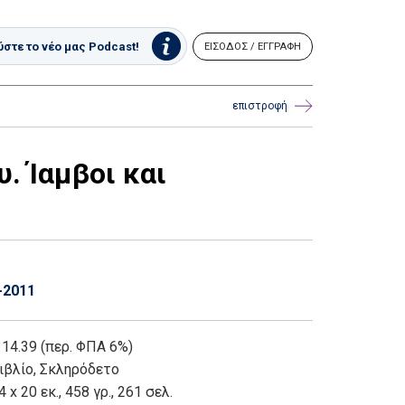
στε το νέο μας Podcast!
ΕΙΣΟΔΟΣ / ΕΓΓΡΑΦΗ
επιστροφή
. Ίαμβοι και
-2011
 14.39 (περ. ΦΠΑ 6%)
ιβλίο
,
Σκληρόδετο
4 x 20 εκ., 458 γρ., 261 σελ.