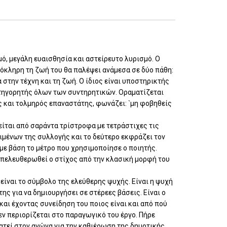
ό, μεγάλη ευαισθησία και αστείρευτο λυρισμό. Ο
 Ολόκληρη τη ζωή του θα παλέψει ανάμεσα σε δύο πάθη:
 στην τέχνη και τη ζωή. Ο ίδιος είναι υποστηρικτής
τηγορητής όλων των συντηρητικών. Οραματίζεται
υς και τολμηρός επαναστάτης, φωνάζει: `μη φοβηθείς
είται από σαράντα τρίστροφα με τετράστιχες τις
ιμένων της συλλογής και το δεύτερο εκφράζει τον
 με βάση το μέτρο που χρησιμοποίησε ο ποιητής.
 απελευθερωθεί ο στίχος από την κλασική μορφή του
ίναι το σύμβολο της ελεύθερης ψυχής. Είναι η ψυχή
της για να δημιουργήσει σε στέρεες βάσεις. Είναι ο
και έχοντας συνείδηση του ποιος είναι και από πού
εν περιορίζεται στο παραγωγικό του έργο. Πήρε
τεί στον αγώνα για την καθιέρωση της δημοτικής,